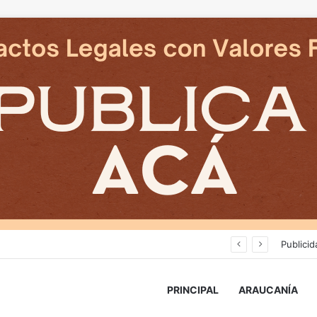
Cámaras municipales de Temuco detectaron la comercialización de tonelada y media de mercadería asiática ilegal
Publicid
PRINCIPAL
ARAUCANÍA