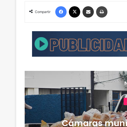
Facebook
X
Compartir por correo electrónico
Imprimir
Compartir
ag
Cámaras muni