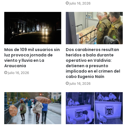
a
a
julio 16, 2026
q
r
u
a
i
s
n
e
t
g
a
u
v
i
Mas de 109 mil usuarios sin
Dos carabineros resultan
e
r
luz provoca jornada de
heridos a bala durante
r
c
viento y lluvia en La
operativo en Valdivia:
s
a
Araucania
detienen a presunto
i
m
implicado en el crimen del
julio 16, 2026
ó
b
cabo Eugenio Naín
n
i
julio 16, 2026
d
a
e
n
l
d
o
o
s
v
J
i
u
d
e