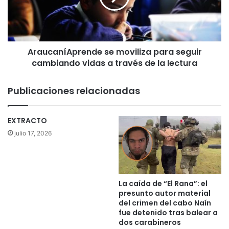
r
a
t
n
u
í
r
A
a
AraucaníAprende se moviliza para seguir
p
,
cambiando vidas a través de la lectura
r
T
e
e
n
Publicaciones relacionadas
m
d
u
e
c
s
EXTRACTO
o
e
julio 17, 2026
i
m
n
o
a
v
u
i
g
l
La caída de “El Rana”: el
u
i
presunto autor material
r
z
del crimen del cabo Naín
a
fue detenido tras balear a
a
l
dos carabineros
p