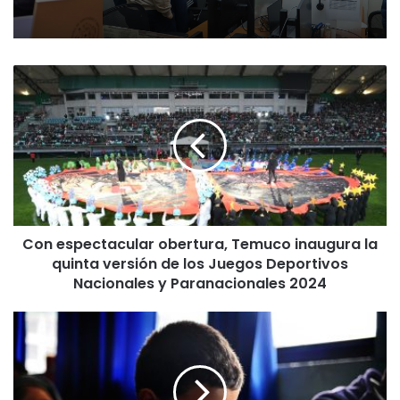
C
o
n
e
s
p
e
c
t
Con espectacular obertura, Temuco inaugura la
a
quinta versión de los Juegos Deportivos
c
u
Nacionales y Paranacionales 2024
l
a
A
r
r
o
a
b
u
e
c