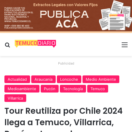
Buscar por
M
Publicidad
Actualidad
Araucanía
Loncoche
Medio Ambiente
Medioambiente
Pucón
Tecnología
Temuco
Villarrica
Tour Reutiliza por Chile 2024
llega a Temuco, Villarrica,