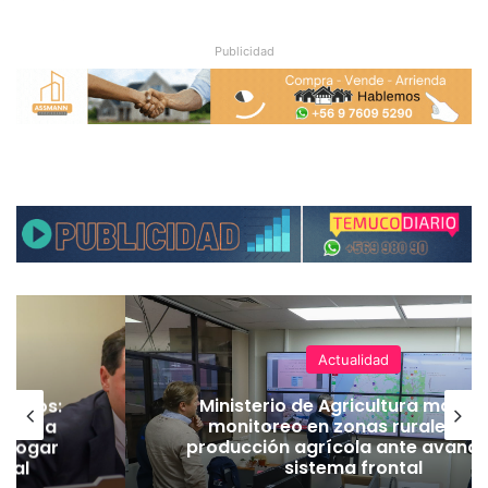
Publicidad
Actualidad
ineros:
Ministerio de Agricultura manti
l PC a
monitoreo en zonas rurales y 
derogar
producción agrícola ante avance
amal
sistema frontal