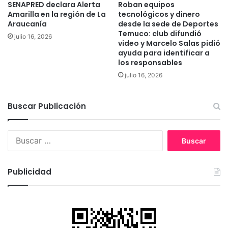
a
SENAPRED declara Alerta
Roban equipos
g
s
Amarilla en la región de La
tecnológicos y dinero
o
a
Araucanía
desde la sede de Deportes
s
Temuco: club difundió
t
julio 16, 2026
D
video y Marcelo Salas pidió
r
ayuda para identificar a
e
a
los responsables
p
v
o
julio 16, 2026
é
r
s
t
d
Buscar Publicación
i
e
v
l
o
a
B
s
l
u
N
e
s
a
c
c
c
Publicidad
t
a
i
u
r
o
r
:
n
a
a
l