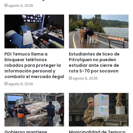
e
n
agosto 6, 2026
s
a
c
n
o
u
n
e
a
v
g
o
r
i
PDI Temuco llama a
Estudiantes de liceo de
i
n
bloquear teléfonos
Pitrufquen no pueden
c
t
robados para proteger la
estudiar ante cierre de
u
e
información personal y
ruta S-70 por socavon
l
g
combatir el mercado ilegal
agosto 6, 2026
t
r
agosto 6, 2026
o
a
r
n
e
t
s
e
d
d
e
e
L
l
o
a
Gobierno mantiene
Municipalidad de Temuco