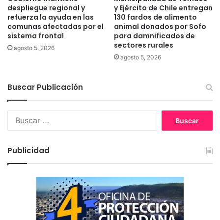
s
W
despliegue regional y
y Ejército de Chile entregan
R
A
refuerza la ayuda en las
130 fardos de alimento
í
comunas afectadas por el
animal donados por Sofo
M
o
sistema frontal
para damnificados de
e
sectores rurales
s
n
agosto 5, 2026
y
C
agosto 5, 2026
P
o
i
r
Buscar Publicación
t
o
r
n
u
e
B
f
l
u
q
s
u
c
é
Publicidad
a
n
r
: