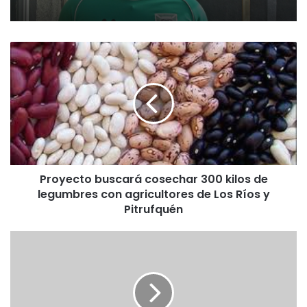
P
r
o
y
e
c
t
o
b
Proyecto buscará cosechar 300 kilos de
u
legumbres con agricultores de Los Ríos y
s
c
Pitrufquén
a
r
E
á
n
c
c
o
o
s
n