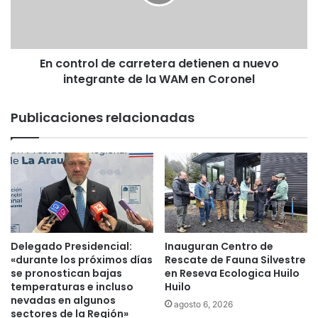
e
t
c
r
h
o
a
l
r
En control de carretera detienen a nuevo
d
3
integrante de la WAM en Coronel
e
0
c
0
a
Publicaciones relacionadas
k
r
i
r
l
e
o
t
s
e
d
r
e
a
l
d
e
e
Delegado Presidencial:
Inauguran Centro de
g
t
«durante los próximos días
Rescate de Fauna Silvestre
u
i
se pronostican bajas
en Reseva Ecologica Huilo
m
temperaturas e incluso
Huilo
e
b
nevadas en algunos
n
agosto 6, 2026
sectores de la Región»
r
e