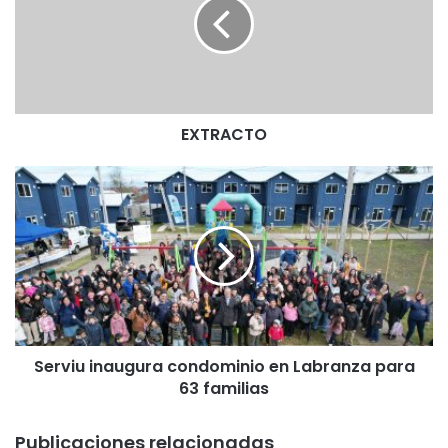
R
A
C
T
O
EXTRACTO
S
e
r
v
i
u
i
n
a
Serviu inaugura condominio en Labranza para
u
63 familias
g
u
r
Publicaciones relacionadas