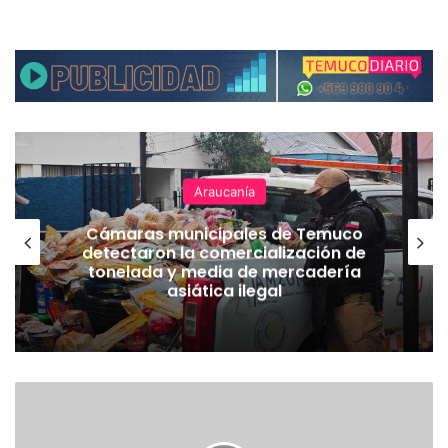
Araucanía
Cámaras municipales de Temuco
detectaron la comercialización de
tonelada y media de mercadería
asiática ilegal
E
X
T