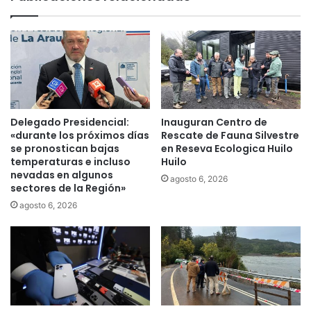
a
c
o
n
d
o
m
i
n
Delegado Presidencial:
Inauguran Centro de
i
«durante los próximos días
Rescate de Fauna Silvestre
o
se pronostican bajas
en Reseva Ecologica Huilo
temperaturas e incluso
Huilo
e
nevadas en algunos
n
agosto 6, 2026
sectores de la Región»
L
a
agosto 6, 2026
b
r
a
n
z
a
p