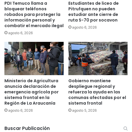
PDI Temuco llama a
Estudiantes de liceo de
a
bloquear teléfonos
Pitrufquen no pueden
r
robados para proteger la
estudiar ante cierre de
a
información personal y
ruta S-70 por socavon
6
combatir el mercado ilegal
agosto 6, 2026
3
agosto 6, 2026
f
a
m
i
l
i
a
s
Ministerio de Agricultura
Gobierno mantiene
anuncia declaración de
despliegue regional y
emergencia agrícola por
refuerza la ayuda en las
sistema frontal en la
comunas afectadas por el
Región de La Araucanía
sistema frontal
agosto 6, 2026
agosto 5, 2026
Buscar Publicación