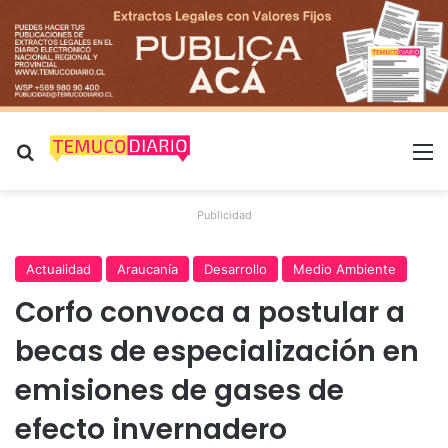
Buscar por
M
Publicidad
Actualidad
Araucanía
Desarrollo
Medio Ambiente
Corfo convoca a postular a
becas de especialización en
emisiones de gases de
efecto invernadero