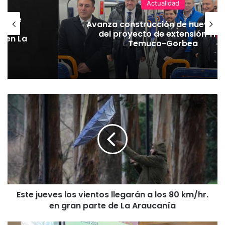
Actualidad
hoque
Avanza construcción de nuevas 
vaba
del proyecto de extensión Tre
o en La
Temuco-Gorbea
E
s
t
e
j
u
e
v
e
Este jueves los vientos llegarán a los 80 km/hr.
s
en gran parte de La Araucanía
l
o