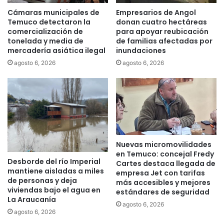
k
a
Cámaras municipales de
Empresarios de Angol
m
:
Temuco detectaron la
donan cuatro hectáreas
/
M
comercialización de
para apoyar reubicación
h
á
tonelada y media de
de familias afectadas por
r
mercadería asiática ilegal
inundaciones
s
.
d
agosto 6, 2026
agosto 6, 2026
e
e
n
1
g
8
r
m
a
i
n
l
p
p
Nuevas micromovilidades
a
e
en Temuco: concejal Fredy
r
r
Desborde del río Imperial
Cartes destaca llegada de
t
s
mantiene aisladas a miles
empresa Jet con tarifas
e
o
de personas y deja
más accesibles y mejores
d
n
viviendas bajo el agua en
estándares de seguridad
e
a
La Araucanía
agosto 6, 2026
L
s
agosto 6, 2026
a
s