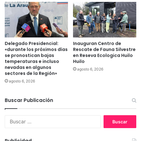
A
o
r
l
a
i
u
c
c
i
a
t
n
a
Delegado Presidencial:
Inauguran Centro de
í
«durante los próximos días
Rescate de Fauna Silvestre
r
se pronostican bajas
en Reseva Ecologica Huilo
a
o
temperaturas e incluso
Huilo
n
nevadas en algunos
r
agosto 6, 2026
sectores de la Región»
e
agosto 6, 2026
p
r
e
Buscar Publicación
s
e
n
B
t
u
a
s
c
c
Publicidad