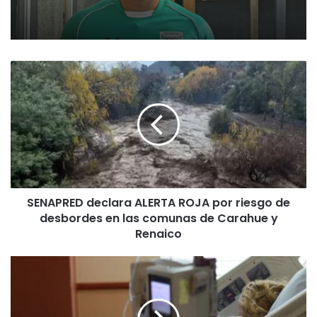
S
E
N
A
P
R
E
D
d
SENAPRED declara ALERTA ROJA por riesgo de
e
desbordes en las comunas de Carahue y
c
l
Renaico
a
r
S
a
a
A
l
L
u