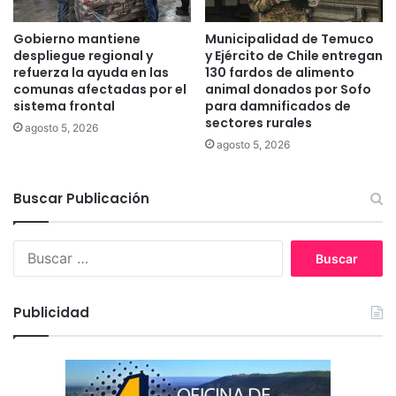
a
c
r
i
Gobierno mantiene
Municipalidad de Temuco
a
e
despliegue regional y
y Ejército de Chile entregan
h
n
refuerza la ayuda en las
130 fardos de alimento
u
t
comunas afectadas por el
animal donados por Sofo
e
sistema frontal
para damnificados de
e
sectores rurales
y
s
agosto 5, 2026
R
i
agosto 5, 2026
e
n
n
s
a
Buscar Publicación
u
i
l
c
i
B
o
n
u
o
s
d
c
e
Publicidad
a
p
r
e
:
n
d