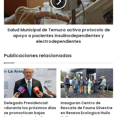
E
d
R
M
T
u
A
n
R
i
O
Salud Municipal de Temuco activa protocolo de
c
J
apoyo a pacientes insulinodependientes y
i
A
p
electrodependientes
p
a
o
l
Publicaciones relacionadas
r
d
r
e
i
T
e
e
s
m
g
u
o
c
d
o
e
a
Delegado Presidencial:
Inauguran Centro de
d
c
«durante los próximos días
Rescate de Fauna Silvestre
e
t
se pronostican bajas
en Reseva Ecologica Huilo
s