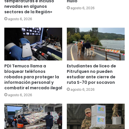
i
temperaturas e incluso
Huilo
b
nevadas en algunos
v
agosto 6, 2026
sectores de la Región»
o
a
r
p
agosto 6, 2026
d
r
e
o
s
t
e
o
n
c
l
o
a
l
PDI Temuco llama a
Estudiantes de liceo de
s
o
bloquear teléfonos
Pitrufquen no pueden
c
d
robados para proteger la
estudiar ante cierre de
o
e
información personal y
ruta S-70 por socavon
m
a
combatir el mercado ilegal
agosto 6, 2026
u
p
agosto 6, 2026
n
o
a
y
s
o
d
a
e
p
C
a