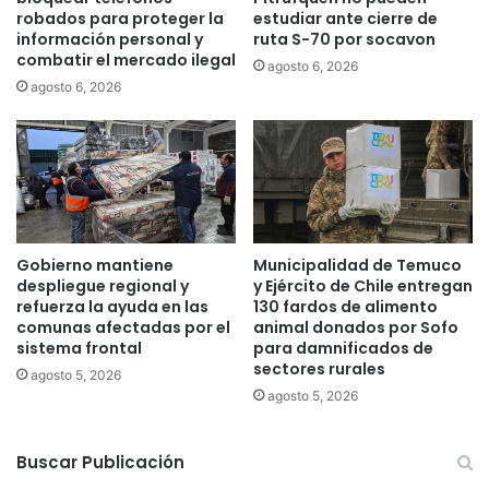
E
t
robados para proteger la
estudiar ante cierre de
i
r
información personal y
ruta S-70 por socavon
n
a
combatir el mercado ilegal
agosto 6, 2026
a
a
agosto 6, 2026
u
l
g
c
u
a
r
l
a
d
n
e
n
y
u
c
Gobierno mantiene
Municipalidad de Temuco
e
a
despliegue regional y
y Ejército de Chile entregan
v
n
refuerza la ayuda en las
130 fardos de alimento
a
comunas afectadas por el
animal donados por Sofo
d
s
sistema frontal
para damnificados de
i
sectores rurales
e
d
agosto 5, 2026
d
a
agosto 5, 2026
e
t
d
o
Buscar Publicación
e
a
l
l