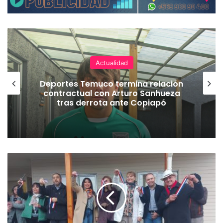
Actualidad
Deportes Temuco termina relación
contractual con Arturo Sanhueza
tras derrota ante Copiapó
T
r
a
s
a
ñ
o