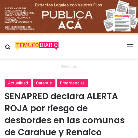
Buscar por
M
Publicidad
Actualidad
Carahue
Emergencias
SENAPRED declara ALERTA
ROJA por riesgo de
desbordes en las comunas
de Carahue y Renaico