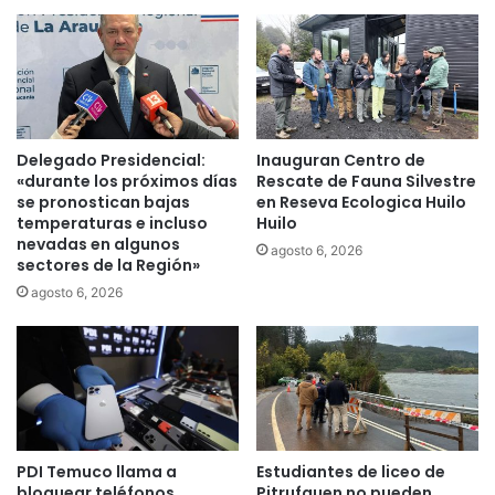
d
á
e
m
P
e
i
d
t
i
r
d
u
a
Delegado Presidencial:
Inauguran Centro de
f
s
«durante los próximos días
Rescate de Fauna Silvestre
q
c
se pronostican bajas
en Reseva Ecologica Huilo
u
temperaturas e incluso
Huilo
a
é
nevadas en algunos
u
agosto 6, 2026
sectores de la Región»
n
t
y
e
agosto 6, 2026
l
l
a
a
S
r
U
e
B
s
D
c
E
o
PDI Temuco llama a
Estudiantes de liceo de
R
n
bloquear teléfonos
Pitrufquen no pueden