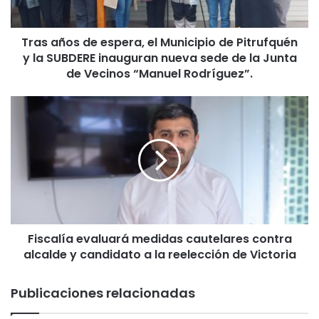
s
d
Tras años de espera, el Municipio de Pitrufquén
e
y la SUBDERE inauguran nueva sede de la Junta
e
s
de Vecinos “Manuel Rodríguez”.
p
e
F
r
i
a
s
,
c
e
a
l
l
M
í
u
a
n
e
i
Fiscalía evaluará medidas cautelares contra
v
c
alcalde y candidato a la reelección de Victoria
a
i
l
p
u
Publicaciones relacionadas
i
a
o
r