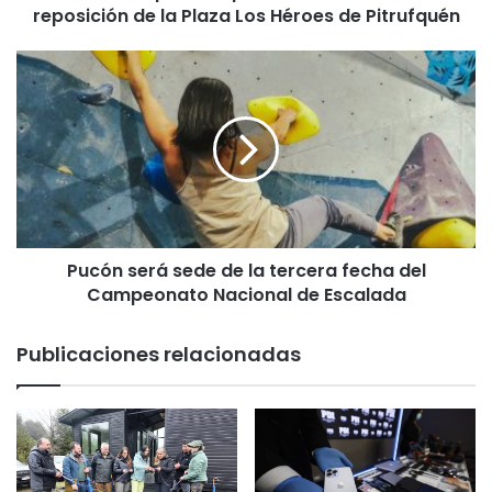
reposición de la Plaza Los Héroes de Pitrufquén
p
r
i
P
m
u
e
c
r
ó
a
n
p
s
i
e
e
r
d
á
r
Pucón será sede de la tercera fecha del
s
a
Campeonato Nacional de Escalada
e
d
d
e
e
Publicaciones relacionadas
l
d
a
e
s
l
o
a
b
t
r
e