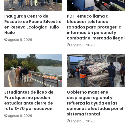
a
r
s
c
d
e
Inauguran Centro de
PDI Temuco llama a
e
r
Rescate de Fauna Silvestre
bloquear teléfonos
r
a
en Reseva Ecologica Huilo
robados para proteger la
e
Huilo
información personal y
f
combatir el mercado ilegal
p
e
agosto 6, 2026
o
c
agosto 6, 2026
s
h
i
a
c
d
i
e
ó
l
n
C
d
a
Estudiantes de liceo de
Gobierno mantiene
e
m
Pitrufquen no pueden
despliegue regional y
l
p
estudiar ante cierre de
refuerza la ayuda en las
a
e
ruta S-70 por socavon
comunas afectadas por el
P
o
sistema frontal
agosto 6, 2026
l
n
agosto 5, 2026
a
a
z
t