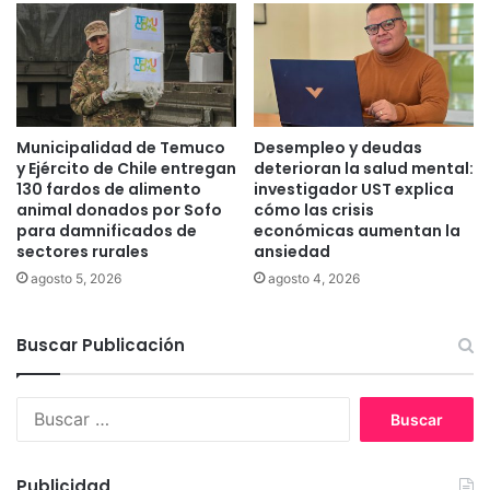
a
o
L
N
o
a
s
c
H
i
é
o
Municipalidad de Temuco
Desempleo y deudas
r
n
y Ejército de Chile entregan
deterioran la salud mental:
o
a
130 fardos de alimento
investigador UST explica
e
l
animal donados por Sofo
cómo las crisis
s
para damnificados de
económicas aumentan la
d
sectores rurales
ansiedad
d
e
e
E
agosto 5, 2026
agosto 4, 2026
P
s
i
c
t
Buscar Publicación
a
r
l
u
a
B
f
d
u
q
a
s
u
c
é
Publicidad