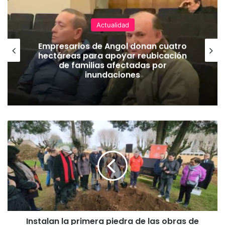
Actualidad
Empresarios de Angol donan cuatro
hectáreas para apoyar reubicación
de familias afectadas por
inundaciones
I
n
s
t
a
l
a
n
l
Instalan la primera piedra de las obras de
a