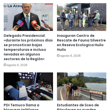
j
o
e
c
r
h
q
e
u
e
e
n
e
t
Delegado Presidencial:
Inauguran Centro de
x
r
«durante los próximos días
Rescate de Fauna Silvestre
t
e
se pronostican bajas
en Reseva Ecologica Huilo
r
temperaturas e incluso
Huilo
g
nevadas en algunos
a
a
agosto 6, 2026
sectores de la Región»
j
2
o
4
agosto 6, 2026
a
0
l
b
a
e
c
c
t
a
a
s
n
a
PDI Temuco llama a
Estudiantes de liceo de
t
a
bloquear teléfonos
Pitrufquen no pueden