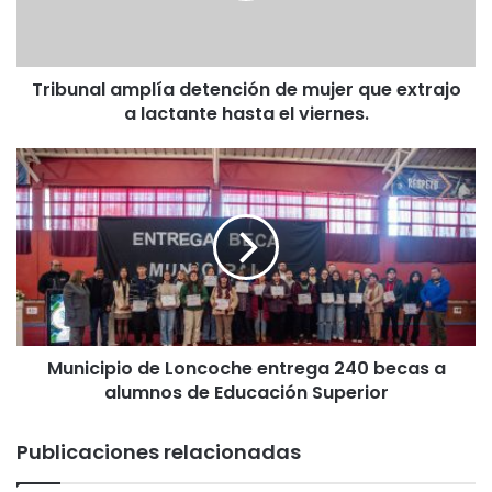
a
l
a
Tribunal amplía detención de mujer que extrajo
m
a lactante hasta el viernes.
p
l
í
M
a
u
d
n
e
i
t
c
e
i
n
p
c
i
i
o
ó
Municipio de Loncoche entrega 240 becas a
d
n
alumnos de Educación Superior
e
d
L
e
o
Publicaciones relacionadas
m
n
u
c