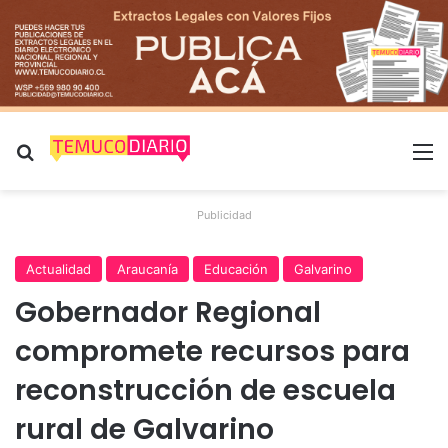
Buscar por
M
Publicidad
Actualidad
Araucanía
Educación
Galvarino
Gobernador Regional
compromete recursos para
reconstrucción de escuela
rural de Galvarino