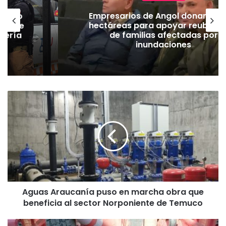
emuco
Empresarios de Angol donan cua
ión de
hectáreas para apoyar reubicac
dería
de familias afectadas por
inundaciones
A
g
u
a
s
A
r
a
u
Aguas Araucanía puso en marcha obra que
c
beneficia al sector Norponiente de Temuco
a
n
í
C