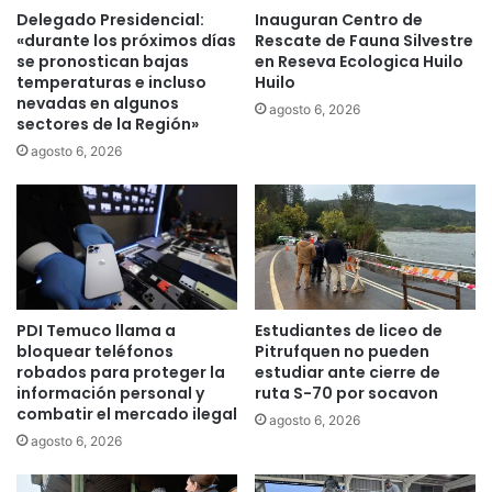
e
b
Delegado Presidencial:
Inauguran Centro de
n
a
«durante los próximos días
Rescate de Fauna Silvestre
e
n
se pronostican bajas
en Reseva Ecologica Huilo
f
d
temperaturas e incluso
Huilo
i
nevadas en algunos
a
agosto 6, 2026
sectores de la Región»
c
s
i
o
agosto 6, 2026
a
r
a
g
l
a
s
n
e
i
c
z
t
a
PDI Temuco llama a
Estudiantes de liceo de
o
d
bloquear teléfonos
Pitrufquen no pueden
r
a
robados para proteger la
estudiar ante cierre de
N
s
información personal y
ruta S-70 por socavon
o
e
combatir el mercado ilegal
agosto 6, 2026
r
n
agosto 6, 2026
p
r
o
o