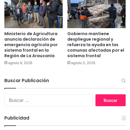
n
b
i
o
e
d
n
e
t
c
e
a
Ministerio de Agricultura
Gobierno mantiene
d
b
anuncia declaración de
despliegue regional y
e
l
emergencia agrícola por
refuerza la ayuda en las
T
e
sistema frontal en la
comunas afectadas por el
e
Región de La Araucanía
sistema frontal
s
m
e
agosto 6, 2026
agosto 5, 2026
u
n
c
L
o
Buscar Publicación
a
A
r
B
a
u
u
s
c
c
a
Publicidad
a
n
r
í