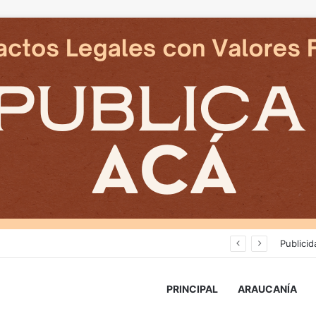
Deportes Temuco termina relación contractual con Arturo Sanhueza tras derrota ante Copiapó
Publicid
PRINCIPAL
ARAUCANÍA