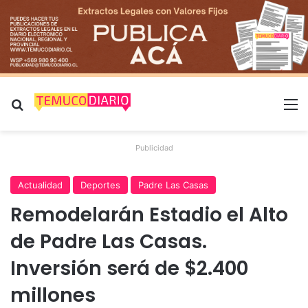
Buscar por
M
Publicidad
Actualidad
Deportes
Padre Las Casas
Remodelarán Estadio el Alto
de Padre Las Casas.
Inversión será de $2.400
millones