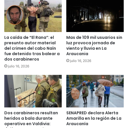
r
a
i
l
c
p
c
r
i
e
ó
s
La caída de “El Rana”: el
Mas de 109 mil usuarios sin
n
e
presunto autor material
luz provoca jornada de
a
n
del crimen del cabo Naín
viento y lluvia en La
l
fue detenido tras balear a
Araucania
t
dos carabineros
c
a
julio 16, 2026
r
n
julio 16, 2026
á
u
t
e
e
v
r
a
d
P
e
o
l
l
Dos carabineros resultan
SENAPRED declara Alerta
v
í
heridos a bala durante
Amarilla en la región de La
o
t
operativo en Valdivia:
Araucanía
l
i