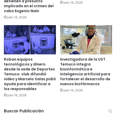
detienen a presunto
julio 16, 2026
c
c
implicado en el crimen del
á
a
cabo Eugenio Naín
n
R
julio 16, 2026
V
e
i
g
l
i
l
o
a
n
r
a
r
l
i
d
Roban equipos
Investigadora de la UST
c
e
tecnológicos y dinero
Temuco integra
a
F
desde la sede de Deportes
bioinformática e
a
Temuco: club difundió
inteligencia artificial para
o
video y Marcelo Salas pidió
fortalecer el desarrollo de
d
m
ayuda para identificar a
nuevos biofármacos
o
e
los responsables
s
n
julio 16, 2026
k
julio 16, 2026
t
i
o
l
P
Buscar Publicación
ó
r