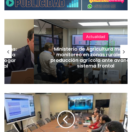
Actualidad
ineros:
Ministerio de Agricultura manti
l PC a
monitoreo en zonas rurales y 
derogar
producción agrícola ante avance
amal
sistema frontal
S
E
R
N
A
G