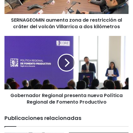
E
O
M
SERNAGEOMIN aumenta zona de restricción al
I
cráter del volcán Villarrica a dos kilómetros
N
a
u
G
m
o
e
b
n
e
t
r
a
n
z
a
o
d
n
o
a
Gobernador Regional presenta nueva Política
r
d
Regional de Fomento Productivo
R
e
e
r
g
Publicaciones relacionadas
e
i
s
o
t
n