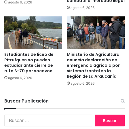
combatir el mercado ilegal
agosto 6, 2026
o
.
agosto 6, 2026
I
n
v
e
r
s
i
ó
Estudiantes de liceo de
Ministerio de Agricultura
n
Pitrufquen no pueden
anuncia declaración de
s
estudiar ante cierre de
emergencia agrícola por
ruta S-70 por socavon
sistema frontal en la
e
Región de La Araucanía
r
agosto 6, 2026
á
agosto 6, 2026
d
e
Buscar Publicación
$
2
.
B
4
u
0