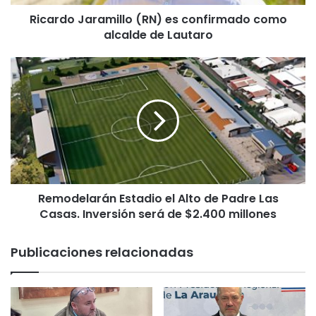
a
Ricardo Jaramillo (RN) es confirmado como
r
alcalde de Lautaro
a
m
i
R
l
e
l
m
o
o
(
d
R
e
N
l
)
a
e
r
s
Remodelarán Estadio el Alto de Padre Las
á
c
Casas. Inversión será de $2.400 millones
n
o
E
n
s
Publicaciones relacionadas
f
t
i
a
r
d
m
i
a
o