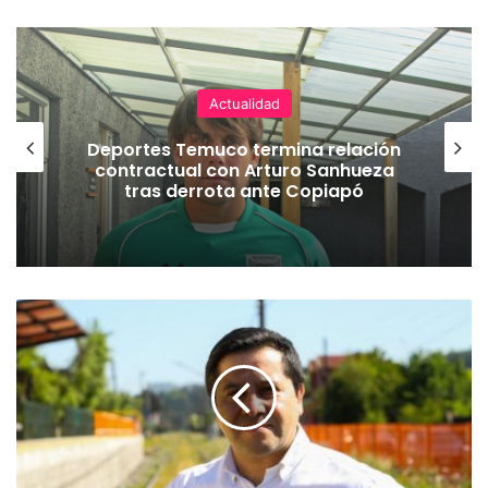
Actualidad
Deportes Temuco termina relación
contractual con Arturo Sanhueza
tras derrota ante Copiapó
R
i
c
a
r
d
o
J