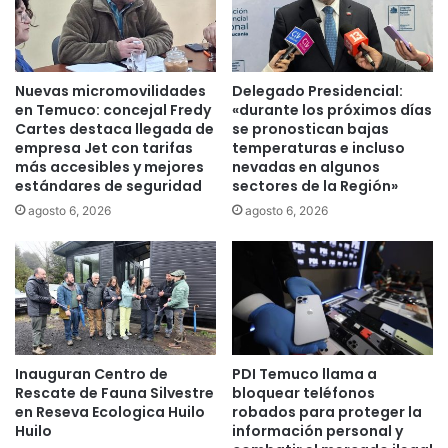
d
e
o
l
c
A
o
l
Nuevas micromovilidades
Delegado Presidencial:
m
t
en Temuco: concejal Fredy
«durante los próximos días
o
o
Cartes destaca llegada de
se pronostican bajas
a
empresa Jet con tarifas
temperaturas e incluso
d
más accesibles y mejores
nevadas en algunos
l
e
estándares de seguridad
sectores de la Región»
c
P
a
a
agosto 6, 2026
agosto 6, 2026
l
d
d
r
e
e
d
L
e
a
L
s
a
C
Inauguran Centro de
PDI Temuco llama a
u
a
Rescate de Fauna Silvestre
bloquear teléfonos
t
s
en Reseva Ecologica Huilo
robados para proteger la
a
a
Huilo
información personal y
r
s