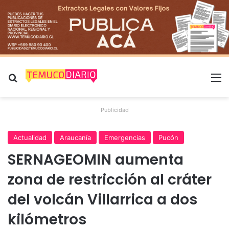
Buscar por
M
Publicidad
Actualidad
Araucanía
Emergencias
Pucón
SERNAGEOMIN aumenta
zona de restricción al cráter
del volcán Villarrica a dos
kilómetros