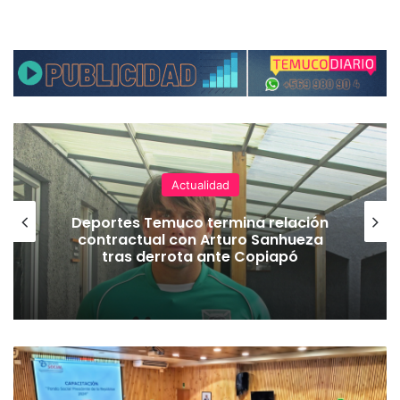
Actualidad
Deportes Temuco termina relación
contractual con Arturo Sanhueza
tras derrota ante Copiapó
D
e
l