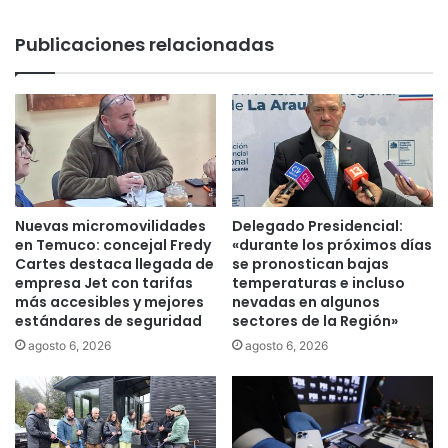
l
a
l
l
Publicaciones relacionadas
e
e
c
s
o
t
i
a
n
d
v
o
i
d
t
e
a
c
Nuevas micromovilidades
Delegado Presidencial:
a
a
en Temuco: concejal Fredy
«durante los próximos días
p
m
Cartes destaca llegada de
se pronostican bajas
o
empresa Jet con tarifas
temperaturas e incluso
i
s
más accesibles y mejores
nevadas en algunos
n
estándares de seguridad
sectores de la Región»
t
o
u
s
agosto 6, 2026
agosto 6, 2026
l
a
a
f
r
e
a
c
F