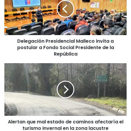
e
g
a
c
i
ó
Delegación Presidencial Malleco invita a
n
postular a Fondo Social Presidente de la
P
r
República
e
s
A
i
l
d
e
e
r
n
t
c
a
i
n
a
q
l
u
M
Alertan que mal estado de caminos afectaría el
e
a
turismo invernal en la zona lacustre
m