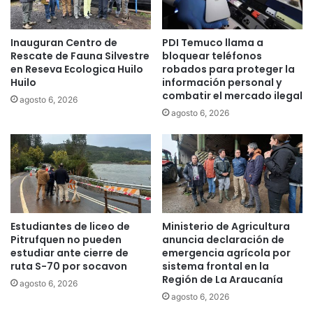
t
o
a
n
r
Inauguran Centro de
PDI Temuco llama a
d
í
Rescate de Fauna Silvestre
bloquear teléfonos
o
a
en Reseva Ecologica Huilo
robados para proteger la
S
e
Huilo
información personal y
o
l
combatir el mercado ilegal
agosto 6, 2026
c
t
agosto 6, 2026
i
u
a
r
l
i
P
s
r
m
e
o
s
i
i
n
Estudiantes de liceo de
Ministerio de Agricultura
d
v
Pitrufquen no pueden
anuncia declaración de
e
e
estudiar ante cierre de
emergencia agrícola por
n
ruta S-70 por socavon
sistema frontal en la
r
t
Región de La Araucanía
n
agosto 6, 2026
e
a
agosto 6, 2026
d
l