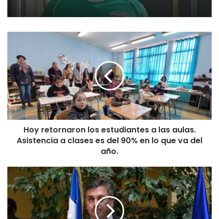
H
o
y
r
e
t
o
r
n
Hoy retornaron los estudiantes a las aulas.
a
Asistencia a clases es del 90% en lo que va del
r
o
año.
n
l
C
o
o
s
n
e
e
s
l