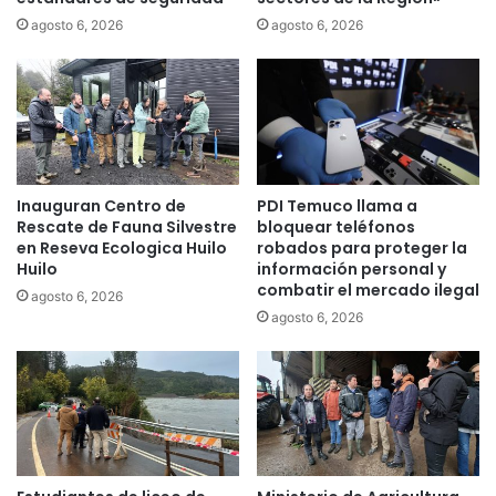
o
s
r
agosto 6, 2026
agosto 6, 2026
t
t
e
e
n
d
c
e
i
A
a
p
a
e
Inauguran Centro de
PDI Temuco llama a
c
l
Rescate de Fauna Silvestre
bloquear teléfonos
l
a
en Reseva Ecologica Huilo
robados para proteger la
a
c
Huilo
información personal y
s
i
combatir el mercado ilegal
agosto 6, 2026
e
o
agosto 6, 2026
s
n
e
e
s
s
d
a
e
b
l
r
9
e
0
d