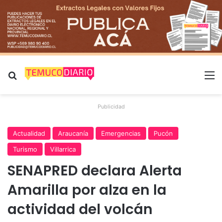
Buscar por
M
Publicidad
Actualidad
Araucanía
Emergencias
Pucón
Turismo
Villarrica
SENAPRED declara Alerta
Amarilla por alza en la
actividad del volcán