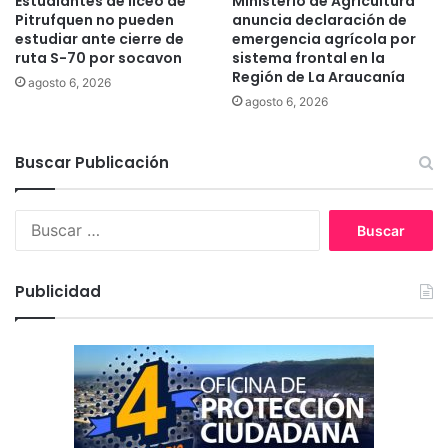
Estudiantes de liceo de
Ministerio de Agricultura
%
i
Pitrufquen no pueden
anuncia declaración de
e
s
estudiar ante cierre de
emergencia agrícola por
n
ruta S-70 por socavon
sistema frontal en la
c
l
Región de La Araucanía
u
agosto 6, 2026
o
s
agosto 6, 2026
q
i
u
ó
e
Buscar Publicación
n
v
s
a
o
B
d
b
u
e
r
s
l
e
c
a
d
Publicidad
a
ñ
e
r
o
s
:
.
a
f
u
e
r