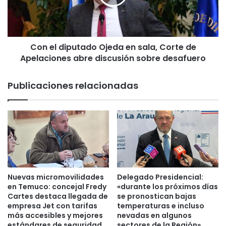
t
d
u
i
d
p
i
u
a
Con el diputado Ojeda en sala, Corte de
t
n
Apelaciones abre discusión sobre desafuero
a
t
d
e
o
Publicaciones relacionadas
s
O
a
j
l
e
a
d
s
a
a
e
u
n
l
s
a
a
Nuevas micromovilidades
Delegado Presidencial:
s
l
en Temuco: concejal Fredy
«durante los próximos días
.
a
Cartes destaca llegada de
se pronostican bajas
A
empresa Jet con tarifas
temperaturas e incluso
,
s
más accesibles y mejores
nevadas en algunos
C
estándares de seguridad
sectores de la Región»
i