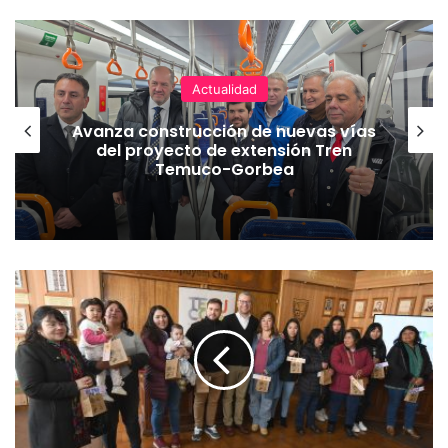
Actualidad
Avanza construcción de nuevas vías
del proyecto de extensión Tren
Temuco-Gorbea
M
u
n
i
c
i
p
i
o