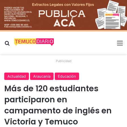
Buscar por
M
Publicidad
Actualidad
Araucanía
Educación
Más de 120 estudiantes
participaron en
campamento de inglés en
Victoria y Temuco