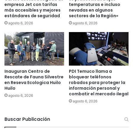
h
r
empresa Jet con tarifas
temperaturas e incluso
u
e
más accesibles y mejores
nevadas en algunos
T
estándares de seguridad
sectores de la Región»
d
r
o
agosto 6, 2026
agosto 6, 2026
i
b
h
l
u
a
e
r
e
e
n
l
c
e
o
Inauguran Centro de
PDI Temuco llama a
g
Rescate de Fauna Silvestre
bloquear teléfonos
n
r
en Reseva Ecologica Huilo
robados para proteger la
v
e
Huilo
información personal y
e
s
combatir el mercado ilegal
n
agosto 6, 2026
o
agosto 6, 2026
i
d
o
e
a
C
Buscar Publicación
m
a
b
r
i