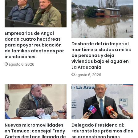
u
F
r
o
a
r
n
m
t
a
Empresarios de Angol
e
c
donan cuatro hectáreas
s
Desborde del río Imperial
i
para apoyar reubicación
mantiene aisladas a miles
y
ó
de familias afectadas por
de personas y deja
a
inundaciones
n
viviendas bajo el agua en
g
P
agosto 6, 2026
La Araucanía
r
o
agosto 6, 2026
u
l
p
i
a
c
c
i
i
a
ó
l
n
p
K
a
Nuevas micromovilidades
Delegado Presidencial:
e
r
en Temuco: concejal Fredy
«durante los próximos días
c
a
Cartes destaca llegada de
se pronostican bajas