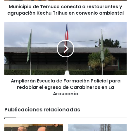
Municipio de Temuco conecta a restaurantes y
d
agrupación Kechu Trihue en convenio ambiental
e
T
e
A
m
m
u
p
c
l
o
i
c
a
o
r
n
á
e
n
c
Ampliarán Escuela de Formación Policial para
E
t
redoblar el egreso de Carabineros en La
s
a
c
Araucanía
a
u
r
e
Publicaciones relacionadas
e
l
s
a
t
d
a
e