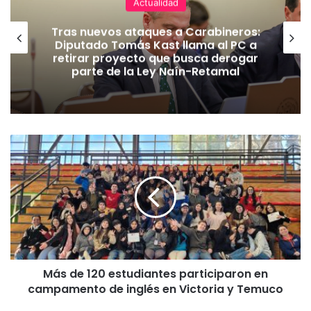
Actualidad
Tras nuevos ataques a Carabineros:
Diputado Tomás Kast llama al PC a
retirar proyecto que busca derogar
parte de la Ley Naín-Retamal
M
á
s
d
e
1
2
0
e
Más de 120 estudiantes participaron en
s
campamento de inglés en Victoria y Temuco
t
u