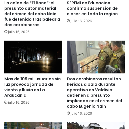
c
y
La caída de “El Rana”: el
SEREMI de Educacion
a
r
presunto autor material
confirma suspension de
m
o
del crimen del cabo Naín
clases en toda la region
p
fue detenido tras balear a
b
julio 16, 2026
dos carabineros
a
a
m
r
julio 16, 2026
e
o
n
n
t
v
o
e
d
h
e
í
i
c
Mas de 109 mil usuarios sin
Dos carabineros resultan
n
u
luz provoca jornada de
heridos a bala durante
g
l
viento y lluvia en La
operativo en Valdivia:
l
o
Araucania
detienen a presunto
é
a
implicado en el crimen del
julio 16, 2026
s
m
cabo Eugenio Naín
e
a
julio 16, 2026
n
t
V
r
i
i