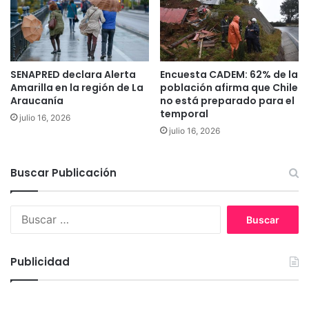
c
m
t
o
o
n
r
i
i
o
SENAPRED declara Alerta
Encuesta CADEM: 62% de la
a
e
Amarilla en la región de La
población afirma que Chile
y
n
Araucanía
no está preparado para el
T
temporal
l
julio 16, 2026
e
a
julio 16, 2026
m
c
u
o
c
m
Buscar Publicación
o
u
n
B
a
u
d
s
e
c
E
Publicidad
a
r
r
c
:
i