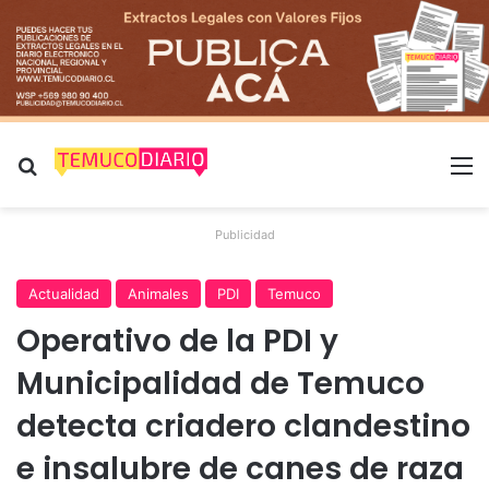
Buscar por
M
Publicidad
Actualidad
Animales
PDI
Temuco
Operativo de la PDI y
Municipalidad de Temuco
detecta criadero clandestino
e insalubre de canes de raza