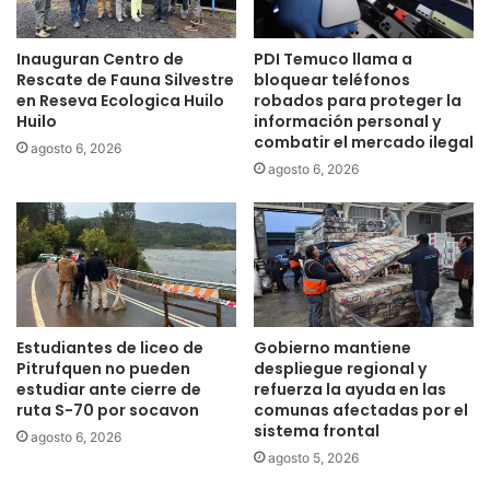
l
s
a
p
p
l
Inauguran Centro de
PDI Temuco llama a
o
i
Rescate de Fauna Silvestre
bloquear teléfonos
r
e
en Reseva Ecologica Huilo
robados para proteger la
f
Huilo
información personal y
g
r
combatir el mercado ilegal
a
agosto 6, 2026
u
p
agosto 6, 2026
s
u
t
n
r
t
a
o
d
s
o
d
a
e
Estudiantes de liceo de
Gobierno mantiene
t
a
Pitrufquen no pueden
despliegue regional y
e
p
estudiar ante cierre de
refuerza la ayuda en las
n
o
ruta S-70 por socavon
comunas afectadas por el
t
y
sistema frontal
agosto 6, 2026
a
o
agosto 5, 2026
d
p
o
a