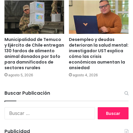
e
r
n
a
E
p
r
o
c
s
i
t
Municipalidad de Temuco
Desempleo y deudas
l
u
y Ejército de Chile entregan
deterioran la salud mental:
l
l
130 fardos de alimento
investigador UST explica
a
a
animal donados por Sofo
cómo las crisis
y
para damnificados de
económicas aumentan la
c
a
sectores rurales
ansiedad
i
m
ó
agosto 5, 2026
agosto 4, 2026
e
n
n
a
a
Buscar Publicación
l
z
s
a
u
B
s
b
u
e
s
s
n
i
c
s
d
Publicidad