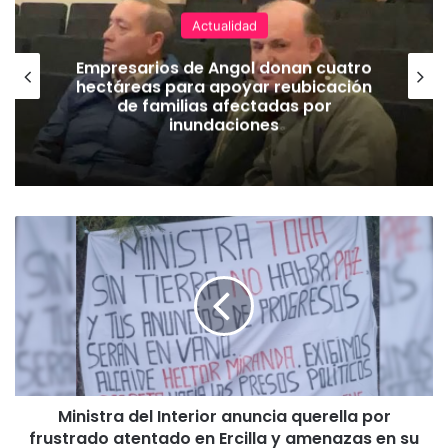
Actualidad
Empresarios de Angol donan cuatro
hectáreas para apoyar reubicación
de familias afectadas por
inundaciones
M
i
n
i
s
t
r
a
d
Ministra del Interior anuncia querella por
e
frustrado atentado en Ercilla y amenazas en su
l