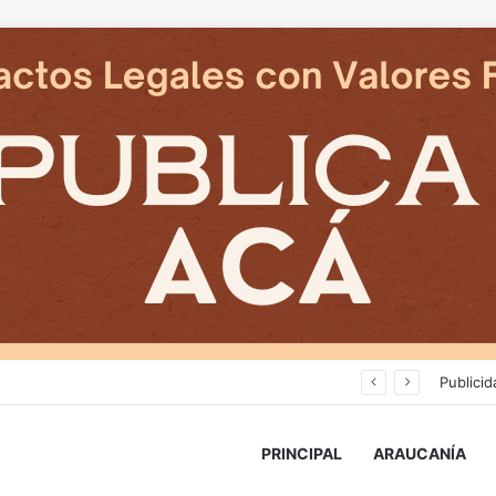
Deportes Temuco termina relación contractual con Arturo Sanhueza tras derrota ante Copiapó
Publicid
PRINCIPAL
ARAUCANÍA