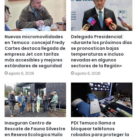
o
e
s
m
o
p
n
r
p
e
a
Nuevas micromovilidades
Delegado Presidencial:
s
r
en Temuco: concejal Fredy
«durante los próximos días
a
t
Cartes destaca llegada de
se pronostican bajas
U
e
empresa Jet con tarifas
temperaturas e incluso
N
d
más accesibles y mejores
nevadas en algunos
I
estándares de seguridad
sectores de la Región»
e
M
j
agosto 6, 2026
agosto 6, 2026
A
o
R
r
C
n
y
a
s
d
u
a
s
p
s
Inauguran Centro de
PDI Temuco llama a
a
Rescate de Fauna Silvestre
bloquear teléfonos
i
r
en Reseva Ecologica Huilo
robados para proteger la
n
a