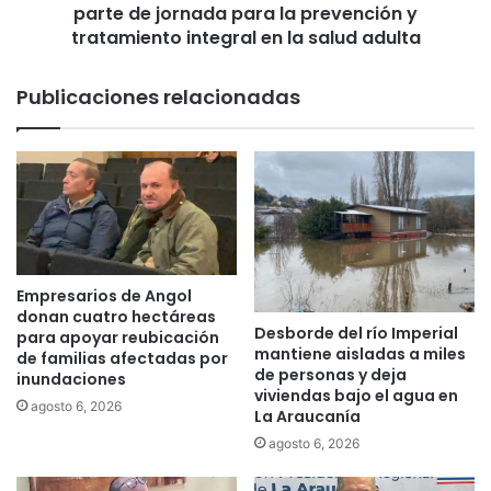
i
parte de jornada para la prevención y
s
a
d
tratamiento integral en la salud adulta
d
e
i
E
Publicaciones relacionadas
á
n
l
f
o
e
g
r
o
m
t
e
r
r
i
í
p
a
Empresarios de Angol
a
U
donan cuatro hectáreas
r
Desborde del río Imperial
S
para apoyar reubicación
mantiene aisladas a miles
t
T
de familias afectadas por
de personas y deja
i
inundaciones
T
viviendas bajo el agua en
t
e
agosto 6, 2026
La Araucanía
o
m
agosto 6, 2026
c
u
o
c
n