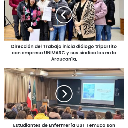
r
e
c
c
i
ó
n
Dirección del Trabajo inicia diálogo tripartito
d
con empresa UNIMARC y sus sindicatos en la
e
l
Araucanía,
T
r
E
a
s
b
t
a
u
j
d
o
i
i
a
n
n
i
t
c
Estudiantes de Enfermería UST Temuco son
e