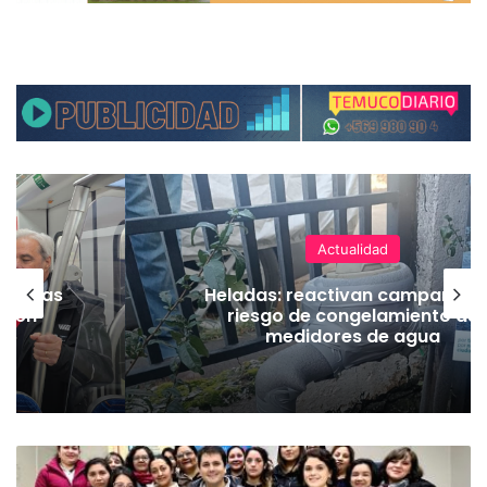
Actualidad
as vías
Heladas: reactivan campaña p
Tren
riesgo de congelamiento de
medidores de agua
D
i