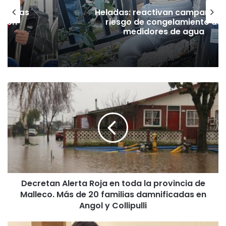
as vías
Heladas: reactivan campaña p
Tren
riesgo de congelamiento de
medidores de agua
D
e
c
r
e
t
a
n
A
Decretan Alerta Roja en toda la provincia de
l
Malleco. Más de 20 familias damnificadas en
e
r
Angol y Collipulli
t
a