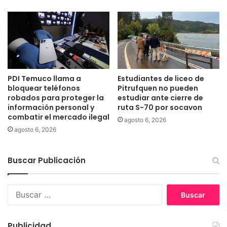
l
g
i
r
a
e
s
e
d
n
a
l
m
a
n
PDI Temuco llama a
Estudiantes de liceo de
p
bloquear teléfonos
Pitrufquen no pueden
i
r
robados para proteger la
estudiar ante cierre de
f
o
información personal y
ruta S-70 por socavon
i
v
combatir el mercado ilegal
c
agosto 6, 2026
i
agosto 6, 2026
a
n
d
c
a
i
Buscar Publicación
s
a
e
d
n
e
B
A
C
u
n
a
s
g
u
c
Publicidad
o