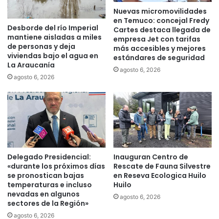
d
s
Nuevas micromovilidades
e
u
en Temuco: concejal Fredy
M
Desborde del río Imperial
m
Cartes destaca llegada de
mantiene aisladas a miles
a
a
empresa Jet con tarifas
de personas y deja
l
más accesibles y mejores
r
viviendas bajo el agua en
estándares de seguridad
l
s
La Araucanía
e
e
agosto 6, 2026
agosto 6, 2026
c
a
o
c
.
o
M
l
á
e
s
c
d
t
e
a
Delegado Presidencial:
Inauguran Centro de
2
s
«durante los próximos días
Rescate de Fauna Silvestre
0
d
se pronostican bajas
en Reseva Ecologica Huilo
f
e
temperaturas e incluso
Huilo
a
s
nevadas en algunos
agosto 6, 2026
m
sectores de la Región»
a
i
n
agosto 6, 2026