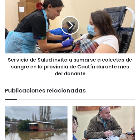
S
R
e
o
r
j
v
a
i
e
c
n
i
t
o
o
d
d
Servicio de Salud invita a sumarse a colectas de
e
a
sangre en la provincia de Cautín durante mes
S
l
a
del donante
a
l
p
u
Publicaciones relacionadas
r
d
o
i
v
n
i
v
n
i
c
t
i
a
a
a