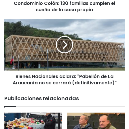
Condominio Colón: 130 familias cumplen el
o
sueño de la casa propia
C
o
l
B
ó
i
n
e
:
n
1
e
3
s
0
N
f
a
a
c
m
Bienes Nacionales aclara: "Pabellón de La
i
i
Araucanía no se cerrará (definitivamente)"
o
l
n
i
a
Publicaciones relacionadas
a
l
s
e
c
s
u
a
m
c