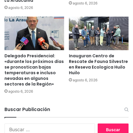
La Araucanía
agosto 6, 2026
p
c
agosto 6, 2026
i
a
a
n
í
a
n
o
s
Delegado Presidencial:
Inauguran Centro de
e
«durante los próximos días
Rescate de Fauna Silvestre
c
se pronostican bajas
en Reseva Ecologica Huilo
e
temperaturas e incluso
Huilo
r
nevadas en algunos
agosto 6, 2026
r
sectores de la Región»
a
agosto 6, 2026
r
á
(
Buscar Publicación
d
e
f
B
i
u