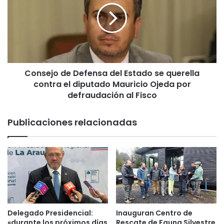
o
s
n
e
e
j
s
o
r
d
e
e
a
Consejo de Defensa del Estado se querella
D
l
contra el diputado Mauricio Ojeda por
e
i
f
defraudación al Fisco
z
e
ó
n
Publicaciones relacionadas
T
s
e
a
l
d
e
e
t
l
ó
E
n
s
T
t
e
a
Delegado Presidencial:
Inauguran Centro de
m
d
«durante los próximos días
Rescate de Fauna Silvestre