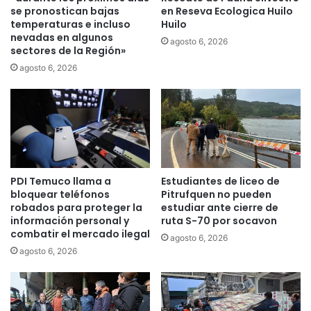
u
o
se pronostican bajas
en Reseva Ecologica Huilo
c
s
temperaturas e incluso
Huilo
o
nevadas en algunos
e
agosto 6, 2026
sectores de la Región»
a
q
n
u
agosto 6, 2026
i
e
ñ
r
o
e
s
l
,
l
n
a
i
c
PDI Temuco llama a
Estudiantes de liceo de
ñ
o
bloquear teléfonos
Pitrufquen no pueden
a
n
robados para proteger la
estudiar ante cierre de
s
t
información personal y
ruta S-70 por socavon
y
r
combatir el mercado ilegal
agosto 6, 2026
j
a
agosto 6, 2026
ó
e
v
l
e
d
n
i