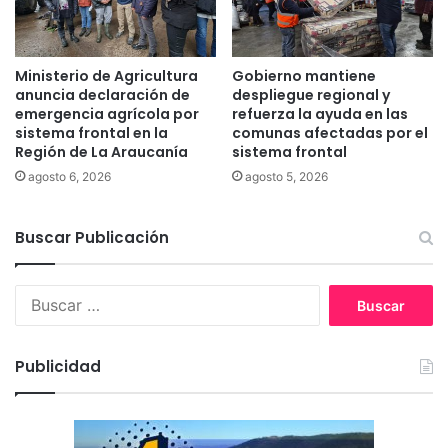
e
p
s
u
d
t
e
a
Ministerio de Agricultura
Gobierno mantiene
L
d
anuncia declaración de
despliegue regional y
a
o
emergencia agrícola por
refuerza la ayuda en las
A
M
sistema frontal en la
comunas afectadas por el
r
Región de La Araucanía
sistema frontal
a
a
u
agosto 6, 2026
agosto 5, 2026
u
r
c
i
a
Buscar Publicación
c
n
i
í
o
B
a
O
u
j
s
e
c
d
Publicidad
a
a
r
p
:
o
r