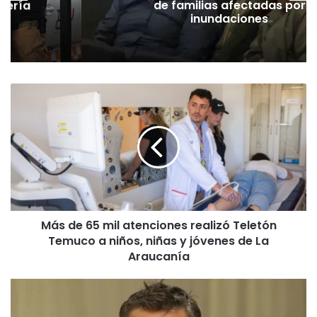
dería
de familias afectadas por
inundaciones
M
á
s
d
e
6
5
m
i
Más de 65 mil atenciones realizó Teletón
l
Temuco a niños, niñas y jóvenes de La
a
t
Araucanía
e
n
C
c
o
i
n