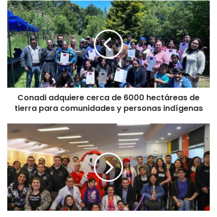
C
o
n
a
d
i
a
d
q
Conadi adquiere cerca de 6000 hectáreas de
u
tierra para comunidades y personas indígenas
i
e
r
“
e
E
c
s
e
t
r
a
c
m
a
o
d
s
e
v