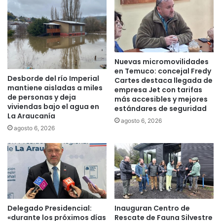
a
ó
r
n
a
y
c
G
o
o
Nuevas micromovilidades
m
b
en Temuco: concejal Fredy
u
i
Desborde del río Imperial
Cartes destaca llegada de
n
e
mantiene aisladas a miles
empresa Jet con tarifas
i
r
de personas y deja
más accesibles y mejores
d
n
viviendas bajo el agua en
estándares de seguridad
a
o
La Araucanía
agosto 6, 2026
d
R
agosto 6, 2026
e
e
s
g
y
i
p
o
e
n
r
a
s
l
o
d
Delegado Presidencial:
Inauguran Centro de
n
«durante los próximos días
Rescate de Fauna Silvestre
e