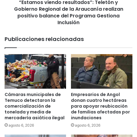
6
“Estamos viendo resultados”: Teletón y
i
0
Gobierno Regional de la Araucanía realizan
e
0
n
positivo balance del Programa Gestiona
0
d
Inclusión
h
o
e
r
Publicaciones relacionadas
c
e
t
s
á
u
r
l
e
t
a
a
s
d
d
o
e
s
Cámaras municipales de
Empresarios de Angol
t
”
Temuco detectaron la
donan cuatro hectáreas
i
:
comercialización de
para apoyar reubicación
e
T
tonelada y media de
de familias afectadas por
r
mercadería asiática ilegal
inundaciones
e
r
l
agosto 6, 2026
agosto 6, 2026
a
e
p
t