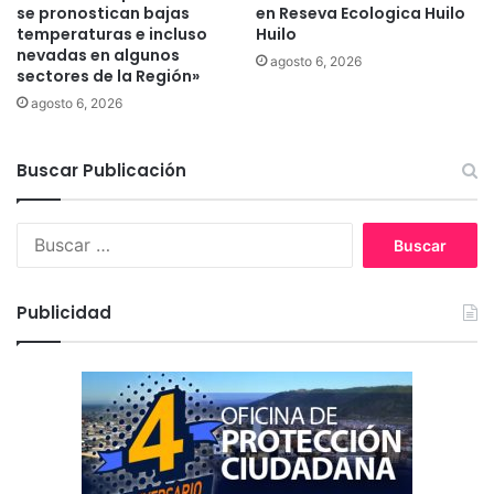
se pronostican bajas
en Reseva Ecologica Huilo
a
l
temperaturas e incluso
Huilo
s
a
nevadas en algunos
i
A
agosto 6, 2026
sectores de la Región»
n
r
agosto 6, 2026
d
a
í
u
g
c
Buscar Publicación
e
a
n
n
a
í
B
s
a
u
r
s
e
c
Publicidad
a
a
l
r
i
:
z
a
n
p
o