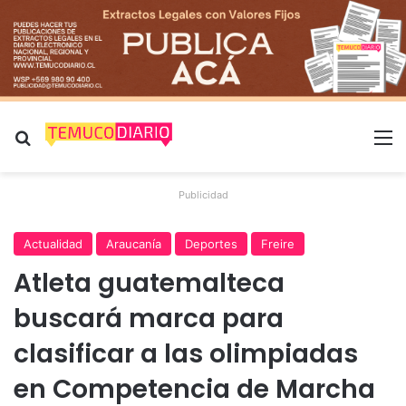
Buscar por
M
Publicidad
Actualidad
Araucanía
Deportes
Freire
Atleta guatemalteca
buscará marca para
clasificar a las olimpiadas
en Competencia de Marcha