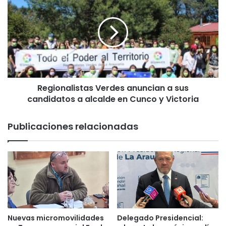
e
e
c
g
u
i
m
o
p
n
l
a
e
l
s
i
u
Regionalistas Verdes anuncian a sus
s
s
candidatos a alcalde en Cunco y Victoria
t
u
a
e
s
Publicaciones relacionadas
ñ
V
o
e
d
r
e
d
v
e
i
s
s
a
i
n
t
u
Nuevas micromovilidades
Delegado Presidencial:
a
n