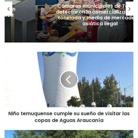
Cámaras municipales de Temuco
detectaron la comercialización de
tonelada y media de mercadería
asiática ilegal
N
i
ñ
o
t
e
m
u
q
Niño temuquense cumple su sueño de visitar las
u
copas de Aguas Araucanía
e
n
s
R