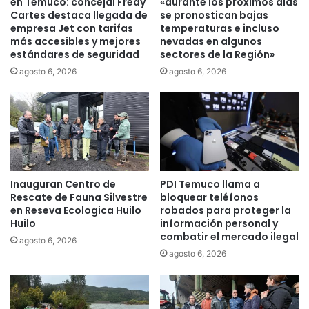
en Temuco: concejal Fredy
«durante los próximos días
r
c
Cartes destaca llegada de
se pronostican bajas
l
empresa Jet con tarifas
temperaturas e incluso
i
más accesibles y mejores
nevadas en algunos
a
a
estándares de seguridad
sectores de la Región»
s
n
c
a
agosto 6, 2026
agosto 6, 2026
o
s
p
u
a
s
s
c
d
a
e
n
A
d
Inauguran Centro de
PDI Temuco llama a
g
i
Rescate de Fauna Silvestre
bloquear teléfonos
u
d
en Reseva Ecologica Huilo
robados para proteger la
a
a
Huilo
información personal y
s
t
combatir el mercado ilegal
agosto 6, 2026
A
o
agosto 6, 2026
r
s
a
a
u
a
c
l