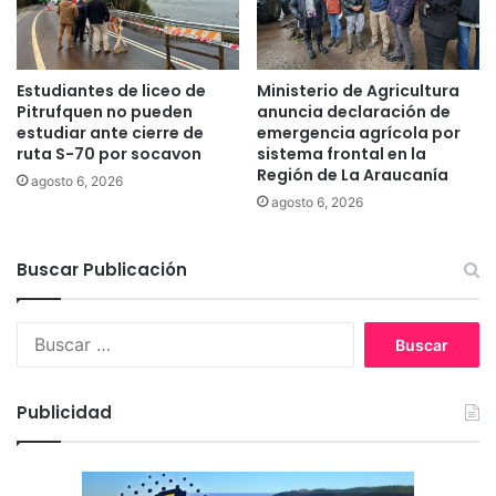
a
c
n
a
í
l
a
d
Estudiantes de liceo de
Ministerio de Agricultura
e
Pitrufquen no pueden
anuncia declaración de
e
estudiar ante cierre de
emergencia agrícola por
ruta S-70 por socavon
sistema frontal en la
n
Región de La Araucanía
C
agosto 6, 2026
u
agosto 6, 2026
n
c
Buscar Publicación
o
y
V
B
i
u
c
s
t
c
o
Publicidad
a
r
r
i
:
a