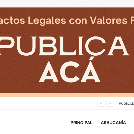
Cámaras municipales de Temuco detectaron la comercialización de tonelada y media de mercadería asiática ilegal
Publicid
PRINCIPAL
ARAUCANÍA