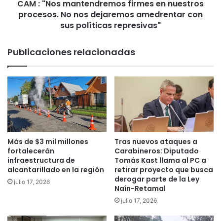
o
CAM : "Nos mantendremos firmes en nuestros
a
f
procesos. No nos dejaremos amedrentar con
n
e
t
sus políticas represivas"
r
e
r
n
Publicaciones relacionadas
o
d
v
r
i
e
a
m
r
o
i
s
o
f
e
i
n
r
Más de $3 mil millones
Tras nuevos ataques a
l
m
fortalecerán
Carabineros: Diputado
o
e
infraestructura de
Tomás Kast llama al PC a
c
s
alcantarillado en la región
retirar proyecto que busca
a
derogar parte de la Ley
e
julio 17, 2026
Naín-Retamal
l
n
i
n
julio 17, 2026
d
u
a
e