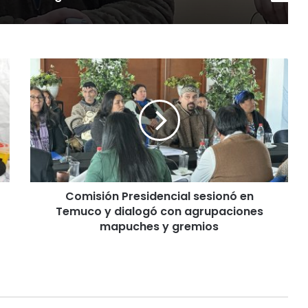
C
o
m
i
s
i
ó
n
P
Comisión Presidencial sesionó en
r
Temuco y dialogó con agrupaciones
e
s
mapuches y gremios
i
d
e
n
c