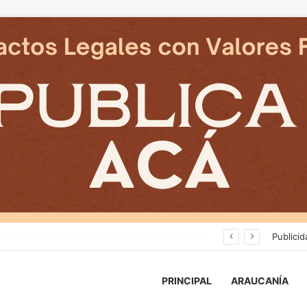
Nuevas micromovilidades en Temuco: concejal Fredy Cartes destaca llegada de empresa Jet con tarifas más accesibles y mejores estándares de seguridad
Publicid
PRINCIPAL
ARAUCANÍA