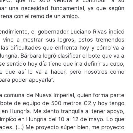
PC, que no sólo vendrá a contribuir a su
ar una necesidad fundamental, ya que según
trena con el remo de un amigo.
rendimiento, el gobernador Luciano Rivas indicó
 vino a mostrar sus logros, estos tremendos
 las dificultades que enfrenta hoy y cómo va a
Hungría. Bárbara logró clasificar el bote que va a
e sentido hoy día tiene que ir a definir su cupo,
 que así lo va a hacer, pero nosotros como
ara poder apoyarla”.
 la comuna de Nueva Imperial, quien forma parte
el bote de equipo de 500 metros C2 y hoy tengo
 en Hungría. Me siento tranquila al tener apoyo,
ímpico en Hungría del 10 al 12 de mayo. Lo que
dades. (…) Me proyecto súper bien, me proyecto