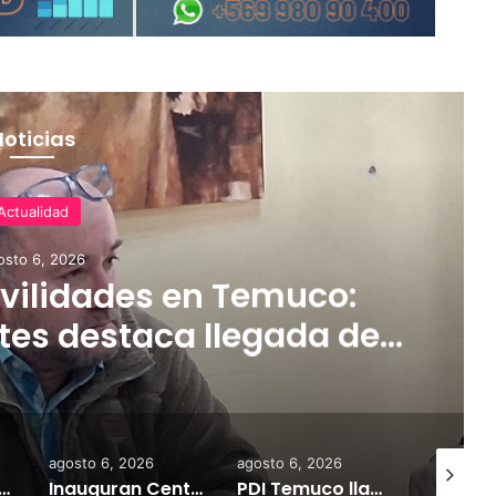
Noticias
Actualidad
osto 6, 2026
ilidades en Temuco:
tes destaca llegada de
rifas más accesibles y
dares de seguridad
agosto 6, 2026
agosto 6, 2026
agosto 6,
durante los próximos días se pronostican bajas temperaturas e incluso nevadas en algunos sectores de la Región»
Inauguran Centro de Rescate de Fauna Silvestre en Reseva Ecologica Huilo Huilo
PDI Temuco llama a bloquear teléfonos robados para proteger la información personal y combatir el mercado ilegal