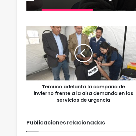
T
e
m
u
c
o
a
d
e
Temuco adelanta la campaña de
l
invierno frente a la alta demanda en los
a
n
servicios de urgencia
t
a
l
Publicaciones relacionadas
a
c