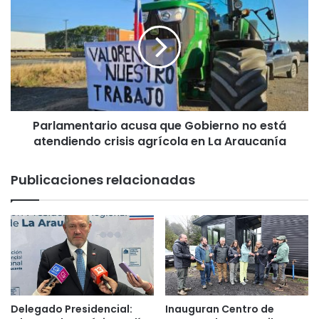
i
a
o
r
n
l
a
a
l
m
r
e
e
n
v
t
i
Parlamentario acusa que Gobierno no está
a
s
atendiendo crisis agrícola en La Araucanía
r
a
i
a
o
Publicaciones relacionadas
v
a
a
c
n
u
c
s
e
a
d
q
e
u
l
e
a
G
Delegado Presidencial:
Inauguran Centro de
s
o