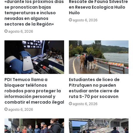
«durante los próximos días
Rescate de Fauna Silvestre
o
b
se pronostican bajas
en Reseva Ecologica Huilo
b
temperaturas e incluso
Huilo
i
nevadas en algunos
r
e
agosto 6, 2026
sectores de la Región»
a
r
s
n
agosto 6, 2026
d
o
e
n
l
o
n
e
u
s
e
t
v
á
PDI Temuco llama a
Estudiantes de liceo de
o
a
bloquear teléfonos
Pitrufquen no pueden
e
t
robados para proteger la
estudiar ante cierre de
d
e
información personal y
ruta S-70 por socavon
i
n
combatir el mercado ilegal
agosto 6, 2026
f
d
agosto 6, 2026
i
i
c
e
i
n
o
d