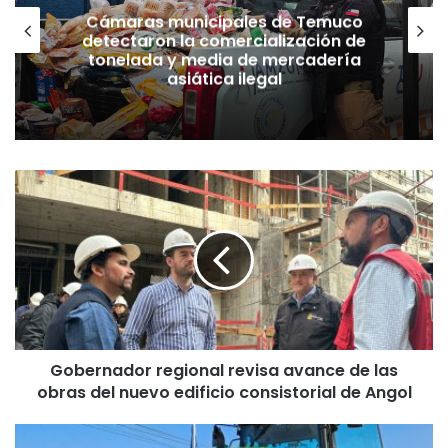
Cámaras municipales de Temuco
detectaron la comercialización de
tonelada y media de mercadería
asiática ilegal
G
o
b
e
r
n
a
d
o
Gobernador regional revisa avance de las
r
obras del nuevo edificio consistorial de Angol
r
e
g
P