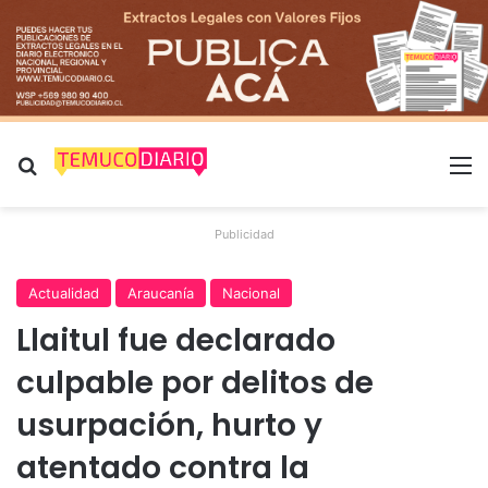
Buscar por
M
Publicidad
Actualidad
Araucanía
Nacional
Llaitul fue declarado
culpable por delitos de
usurpación, hurto y
atentado contra la