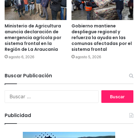
c
o
o
c
n
r
s
i
Ministerio de Agricultura
Gobierno mantiene
i
s
anuncia declaración de
despliegue regional y
s
i
emergencia agrícola por
refuerza la ayuda en las
t
sistema frontal en la
comunas afectadas por el
s
Región de La Araucanía
sistema frontal
o
a
r
g
agosto 6, 2026
agosto 5, 2026
i
r
a
í
l
Buscar Publicación
c
d
o
e
l
B
A
a
u
n
e
s
g
n
c
o
L
Publicidad
a
l
a
r
A
:
r