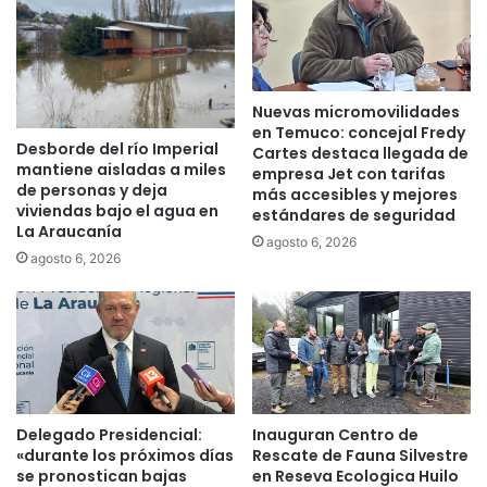
e
e
l
l
i
t
Nuevas micromovilidades
o
en Temuco: concejal Fredy
s
Desborde del río Imperial
Cartes destaca llegada de
d
mantiene aisladas a miles
empresa Jet con tarifas
e
de personas y deja
más accesibles y mejores
u
viviendas bajo el agua en
estándares de seguridad
s
La Araucanía
agosto 6, 2026
u
agosto 6, 2026
r
p
a
c
i
ó
n
,
Delegado Presidencial:
Inauguran Centro de
«durante los próximos días
Rescate de Fauna Silvestre
h
se pronostican bajas
en Reseva Ecologica Huilo
u