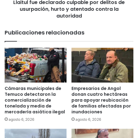
o
Llaitul fue declarado culpable por delitos de
e
U
usurpación, hurto y atentado contra la
d
r
e
autoridad
b
c
a
l
Publicaciones relacionadas
n
a
o
r
e
a
n
d
e
o
l
c
b
u
a
l
r
p
Cámaras municipales de
Empresarios de Angol
r
a
Temuco detectaron la
donan cuatro hectáreas
i
b
comercialización de
para apoyar reubicación
o
l
tonelada y media de
de familias afectadas por
T
mercadería asiática ilegal
inundaciones
e
u
p
agosto 6, 2026
agosto 6, 2026
c
o
a
r
p
d