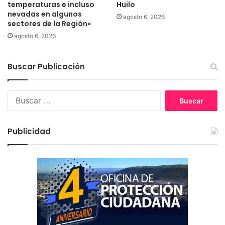
temperaturas e incluso
Huilo
r
nevadas en algunos
t
agosto 6, 2026
sectores de la Región»
o
agosto 6, 2026
y
a
t
Buscar Publicación
e
n
t
B
a
u
d
s
o
c
Publicidad
c
a
o
r
n
:
t
r
a
l
a
a