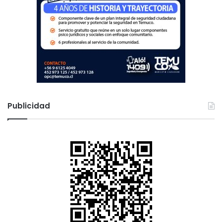
u
t
o
r
i
d
a
d
Publicidad