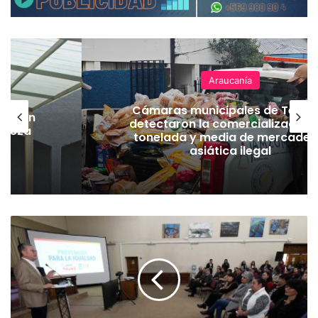
Araucanía
Cámaras municipales de Temu
lación
detectaron la comercialización
hueza
tonelada y media de mercader
pó
asiática ilegal
T
e
m
u
c
o
c