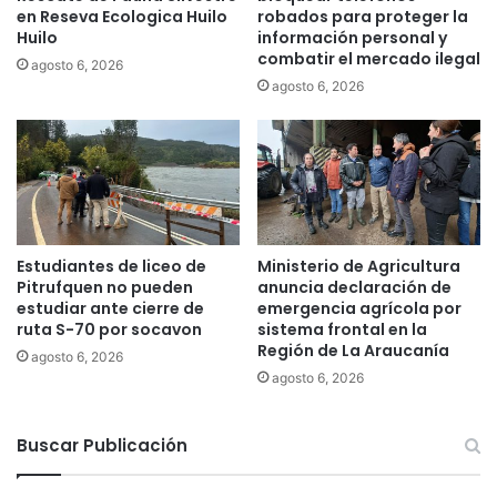
o
en Reseva Ecologica Huilo
robados para proteger la
o
r
Huilo
información personal y
l
p
combatir el mercado ilegal
agosto 6, 2026
e
a
agosto 6, 2026
n
r
c
t
i
i
a
d
d
o
e
s
g
o
é
f
Estudiantes de liceo de
Ministerio de Agricultura
n
i
Pitrufquen no pueden
anuncia declaración de
e
c
estudiar ante cierre de
emergencia agrícola por
r
i
ruta S-70 por socavon
sistema frontal en la
o
Región de La Araucanía
a
agosto 6, 2026
l
agosto 6, 2026
i
s
Buscar Publicación
t
a
s