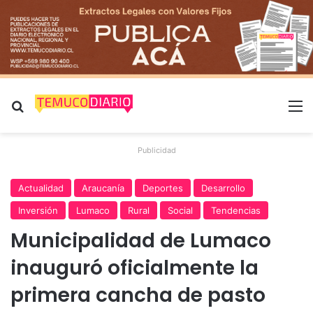
Buscar por
M
Publicidad
Actualidad
Araucanía
Deportes
Desarrollo
Inversión
Lumaco
Rural
Social
Tendencias
Municipalidad de Lumaco
inauguró oficialmente la
primera cancha de pasto