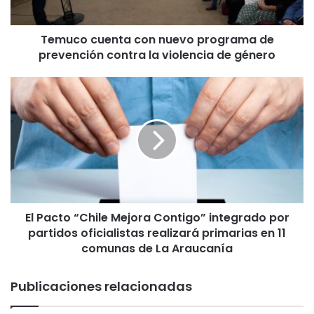
u
e
Temuco cuenta con nuevo programa de
n
prevención contra la violencia de género
t
a
c
E
o
l
n
P
n
a
u
c
e
t
v
o
o
“
p
C
r
El Pacto “Chile Mejora Contigo” integrado por
h
o
partidos oficialistas realizará primarias en 11
i
g
l
comunas de La Araucanía
r
e
a
M
Publicaciones relacionadas
m
e
a
j