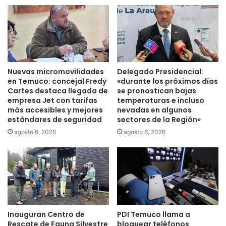
d
o
e
r
p
a
r
C
e
o
v
n
e
t
Nuevas micromovilidades
Delegado Presidencial:
n
i
en Temuco: concejal Fredy
«durante los próximos días
c
g
Cartes destaca llegada de
se pronostican bajas
i
o
empresa Jet con tarifas
temperaturas e incluso
ó
más accesibles y mejores
nevadas en algunos
”
estándares de seguridad
sectores de la Región»
n
i
c
n
agosto 6, 2026
agosto 6, 2026
o
t
n
e
t
g
r
r
a
a
l
d
a
o
Inauguran Centro de
PDI Temuco llama a
v
p
Rescate de Fauna Silvestre
bloquear teléfonos
i