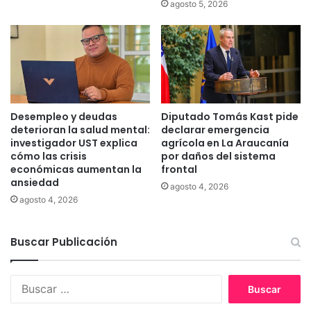
agosto 5, 2026
n
l
i
m
c
u
i
j
a
e
t
r
i
m
v
a
Desempleo y deudas
Diputado Tomás Kast pide
a
r
deterioran la salud mental:
declarar emergencia
d
c
investigador UST explica
agrícola en La Araucanía
i
ó
cómo las crisis
por daños del sistema
r
económicas aumentan la
frontal
l
i
ansiedad
a
agosto 4, 2026
g
j
agosto 4, 2026
i
o
d
r
a
Buscar Publicación
n
a
a
l
d
B
o
a
u
s
d