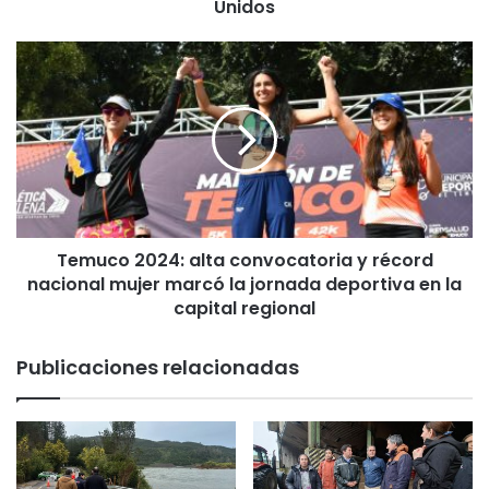
n
Unidos
a
l
T
D
e
r
m
.
u
H
c
e
o
r
2
n
0
á
2
n
Temuco 2024: alta convocatoria y récord
4
H
nacional mujer marcó la jornada deportiva en la
:
e
a
capital regional
n
l
r
t
Publicaciones relacionadas
í
a
q
c
u
o
e
n
z
v
A
o