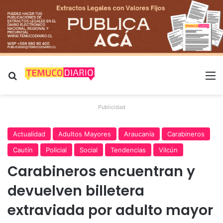
Buscar por
M
Publicidad
Actualidad
Adultos Mayores
Araucanía
Carabineros
Cautín
Policial
Social
Tendencias
Vilcún
Carabineros encuentran y
devuelven billetera
extraviada por adulto mayor