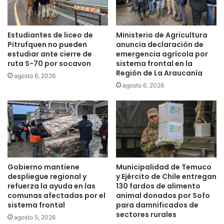
r
c
a
a
v
t
Estudiantes de liceo de
Ministerio de Agricultura
e
o
Pitrufquen no pueden
anuncia declaración de
n
r
estudiar ante cierre de
emergencia agrícola por
a
i
ruta S-70 por socavon
sistema frontal en la
,
Región de La Araucanía
a
agosto 6, 2026
c
y
agosto 6, 2026
o
r
m
é
i
c
e
o
n
r
z
d
a
n
n
Gobierno mantiene
Municipalidad de Temuco
a
despliegue regional y
y Ejército de Chile entregan
u
c
refuerza la ayuda en las
130 fardos de alimento
e
i
comunas afectadas por el
animal donados por Sofo
v
o
sistema frontal
para damnificados de
a
n
sectores rurales
agosto 5, 2026
i
a