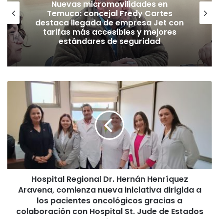
Nuevas micromovilidades en
Temuco: concejal Fredy Cartes
destaca llegada de empresa Jet con
tarifas más accesibles y mejores
estándares de seguridad
H
o
s
p
i
t
a
l
R
Hospital Regional Dr. Hernán Henríquez
e
Aravena, comienza nueva iniciativa dirigida a
g
i
los pacientes oncológicos gracias a
o
colaboración con Hospital St. Jude de Estados