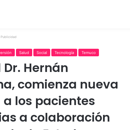
Publicidad
versión
Salud
Social
Tecnología
Temuco
l Dr. Hernán
na, comienza nueva
a a los pacientes
ias a colaboración