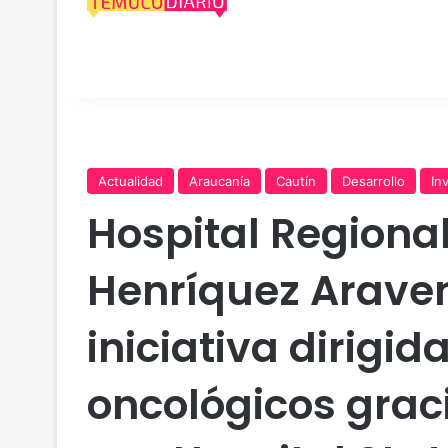
Actualidad
Araucanía
Cautín
Desarrollo
In
Hospital Regiona
Henríquez Arave
iniciativa dirigid
oncológicos grac