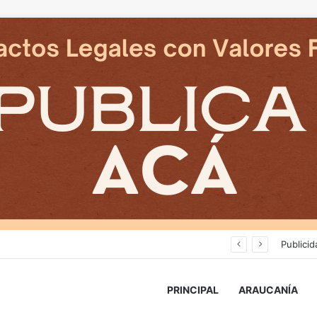
Deportes Temuco termina relación contractual con Arturo Sanhueza tras derrota ante Copiapó
Publicid
PRINCIPAL
ARAUCANÍA