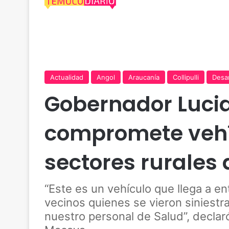
Actualidad
Angol
Araucanía
Collipulli
Desar
Gobernador Luci
compromete vehí
sectores rurales d
“Este es un vehículo que llega a e
vecinos quienes se vieron siniestra
nuestro personal de Salud”, declaró