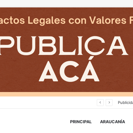
an en reposicion de energia en La Araucania
Publicid
PRINCIPAL
ARAUCANÍA