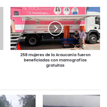
2
5
8
m
u
j
e
r
e
258 mujeres de la Araucanía fueron
s
beneficiadas con mamografías
d
e
gratuitas
l
a
A
r
a
u
c
a