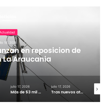
Noticias
Actualidad
lio 18, 2026
nzan en reposicion de
n La Araucania
julio 17, 2026
julio 17, 2026
julio 18, 
Más de $3 mil millones fortalecerán infraestructura de alcantarillado en la región
Tras nuevos ataques a Carabineros: Diputado Tomás Kast llama al PC a retirar proyecto que busca derogar parte de la Ley Naín-Retamal