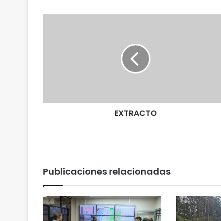
E
X
T
R
A
C
T
O
EXTRACTO
Publicaciones relacionadas