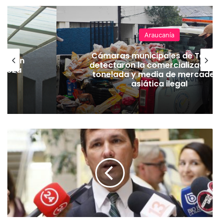
Araucanía
Cámaras municipales de Temu
lación
detectaron la comercialización
hueza
tonelada y media de mercader
pó
asiática ilegal
D
i
p
u
t
a
d
o
J