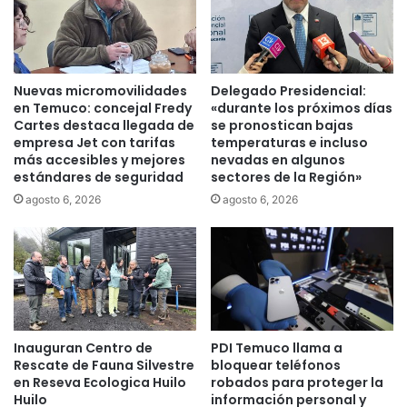
n
l
o
a
n
n
o
t
d
a
Nuevas micromovilidades
Delegado Presidencial:
i
d
en Temuco: concejal Fredy
«durante los próximos días
m
e
Cartes destaca llegada de
se pronostican bajas
e
empresa Jet con tarifas
temperaturas e incluso
r
n
más accesibles y mejores
nevadas en algunos
e
estándares de seguridad
sectores de la Región»
s
v
i
i
agosto 6, 2026
agosto 6, 2026
o
s
n
i
a
ó
l
n
a
t
g
é
r
c
Inauguran Centro de
PDI Temuco llama a
a
n
Rescate de Fauna Silvestre
bloquear teléfonos
v
i
en Reseva Ecologica Huilo
robados para proteger la
e
c
Huilo
información personal y
d