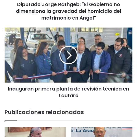
Diputado Jorge Rathgeb: "El Gobierno no
o
dimensiona la gravedad del homicidio del
r
g
matrimonio en Angol"
e
R
I
a
n
t
a
h
u
g
g
e
u
b
r
:
a
"
n
E
Inauguran primera planta de revisión técnica en
p
l
Lautaro
r
G
i
o
m
Publicaciones relacionadas
b
e
i
r
e
a
r
p