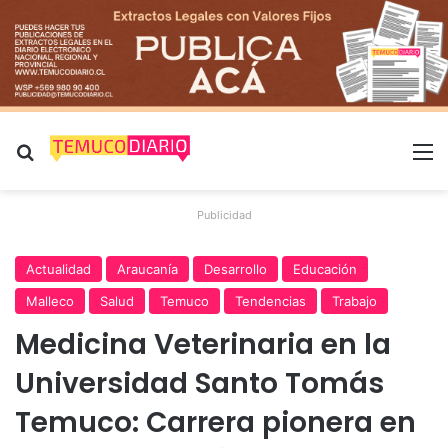
Buscar por
M
Publicidad
Actualidad
Araucanía
Desarrollo
Educación
Malleco
Salud
Temuco
Tendencias
Trabajo
Medicina Veterinaria en la
Universidad Santo Tomás
Temuco: Carrera pionera en