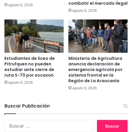
a
combatir el mercado ilegal
agosto 6, 2026
a
e
agosto 6, 2026
d
n
d
L
e
a
l
u
h
t
o
a
m
r
i
o
Estudiantes de liceo de
Ministerio de Agricultura
c
Pitrufquen no pueden
anuncia declaración de
i
estudiar ante cierre de
emergencia agrícola por
d
ruta S-70 por socavon
sistema frontal en la
i
Región de La Araucanía
agosto 6, 2026
o
agosto 6, 2026
d
e
l
Buscar Publicación
m
a
B
t
u
r