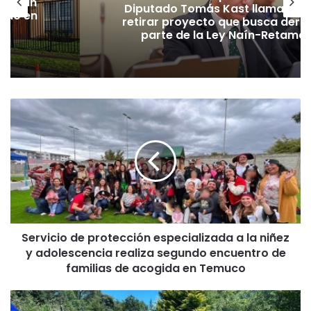
lecerán
Diputado Tomás Kast llama al P
lado en
retirar proyecto que busca dero
parte de la Ley Naín-Retamal
S
e
r
v
i
c
i
o
d
Servicio de protección especializada a la niñez
e
y adolescencia realiza segundo encuentro de
p
r
familias de acogida en Temuco
o
t
C
e