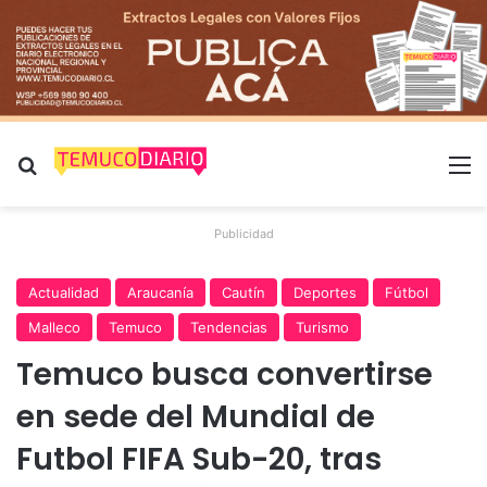
Buscar por
M
Publicidad
Actualidad
Araucanía
Cautín
Deportes
Fútbol
Malleco
Temuco
Tendencias
Turismo
Temuco busca convertirse
en sede del Mundial de
Futbol FIFA Sub-20, tras