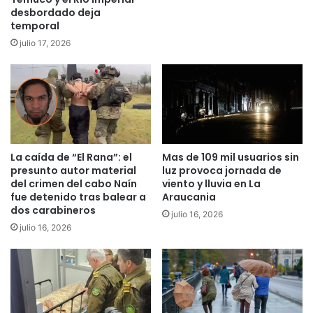
n
s
desbordado deja
i
temporal
p
ñ
a
julio 17, 2026
e
r
z
a
y
c
a
o
d
m
o
p
l
r
e
La caída de “El Rana”: el
Mas de 109 mil usuarios sin
a
presunto autor material
luz provoca jornada de
s
d
del crimen del cabo Naín
viento y lluvia en La
c
e
fue detenido tras balear a
Araucania
e
t
dos carabineros
n
julio 16, 2026
i
julio 16, 2026
c
e
i
r
a
r
r
a
e
s
a
a