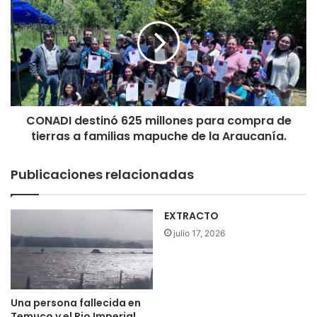
O
c
N
c
A
i
D
ó
I
n
d
e
e
s
s
p
CONADI destinó 625 millones para compra de
t
e
tierras a familias mapuche de la Araucanía.
i
c
n
i
ó
Publicaciones relacionadas
a
6
l
2
i
5
EXTRACTO
z
m
julio 17, 2026
a
i
d
l
a
l
a
o
l
n
Una persona fallecida en
a
e
Temuco y el Rio Imperial