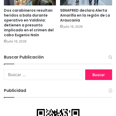
l
f
i
a
Dos carabineros resultan
SENAPRED declara Alerta
z
m
heridos a bala durante
Amarilla en la región de La
a
i
operativo en Valdivia:
Araucanía
s
l
detienen a presunto
julio 16, 2026
e
i
implicado en el crimen del
g
cabo Eugenio Naín
a
u
s
julio 16, 2026
n
m
d
a
o
p
Buscar Publicación
e
u
n
c
c
B
h
u
u
e
e
s
d
n
c
e
Publicidad
t
a
l
r
r
a
o
:
A
d
r
e