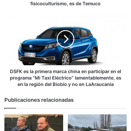
P
fisicoculturismo, es de Temuco
r
i
D
m
S
e
F
r
K
c
e
h
s
i
l
l
a
e
p
n
r
DSFK es la primera marca china en participar en el
o
i
programa “Mi Taxi Eléctrico” lamentablemente, es
d
m
en la región del Biobío y no en LaAraucanía
e
e
l
r
Publicaciones relacionadas
a
a
h
m
i
a
s
r
t
c