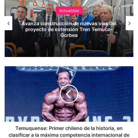
Actualidad
Avanza construcción de nuevas vías del
He
proyecto de extensión Tren Temuco-
Gorbea
T
e
m
u
q
u
e
n
s
e
Temuquense: Primer chileno de la historia, en
:
clasificar a la máxima competencia internacional de