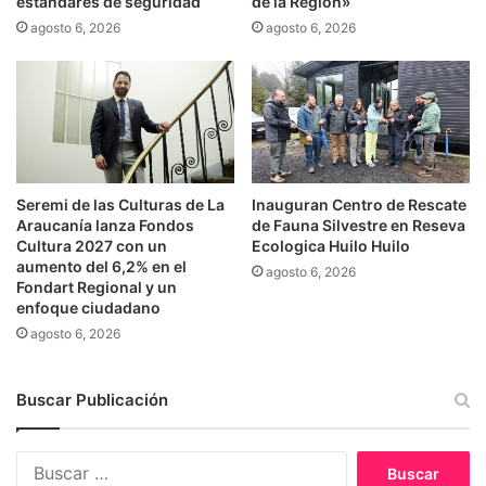
estándares de seguridad
de la Región»
x
p
agosto 6, 2026
agosto 6, 2026
i
r
m
o
a
g
c
r
o
a
m
m
p
a
e
“
Seremi de las Culturas de La
Inauguran Centro de Rescate
t
M
Araucanía lanza Fondos
de Fauna Silvestre en Reseva
e
Cultura 2027 con un
Ecologica Huilo Huilo
i
aumento del 6,2% en el
n
T
agosto 6, 2026
Fondart Regional y un
c
a
enfoque ciudadano
i
x
agosto 6, 2026
a
i
i
E
n
l
Buscar Publicación
t
é
e
c
r
t
B
n
r
u