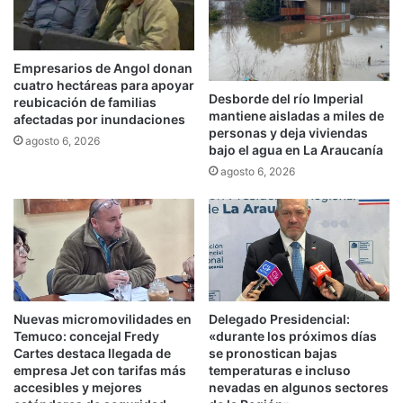
o
a
r
c
i
h
a
i
Empresarios de Angol donan
,
n
cuatro hectáreas para apoyar
e
a
Desborde del río Imperial
reubicación de familias
n
mantiene aisladas a miles de
e
afectadas por inundaciones
personas y deja viviendas
c
n
agosto 6, 2026
bajo el agua en La Araucanía
l
p
a
agosto 6, 2026
a
s
r
i
t
f
i
i
c
c
i
a
p
r
a
Nuevas micromovilidades en
Delegado Presidencial:
a
r
Temuco: concejal Fredy
«durante los próximos días
l
e
Cartes destaca llegada de
se pronostican bajas
a
n
empresa Jet con tarifas más
temperaturas e incluso
m
e
accesibles y mejores
nevadas en algunos sectores
á
l