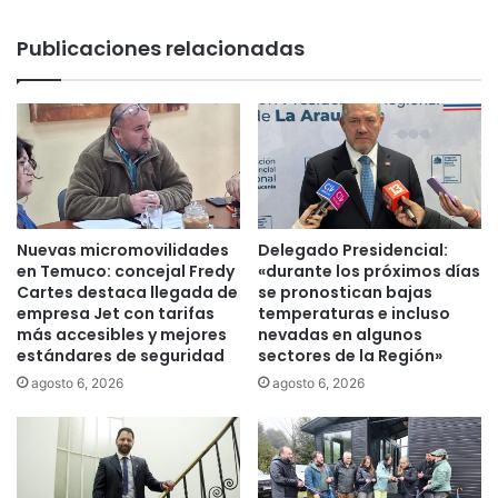
b
e
i
T
Publicaciones relacionadas
e
e
r
m
n
u
o
c
,
o
b
s
l
e
i
r
n
á
Nuevas micromovilidades
Delegado Presidencial:
d
n
en Temuco: concejal Fredy
«durante los próximos días
a
l
Cartes destaca llegada de
se pronostican bajas
r
a
empresa Jet con tarifas
temperaturas e incluso
a
más accesibles y mejores
nevadas en algunos
d
estándares de seguridad
sectores de la Región»
V
e
í
l
agosto 6, 2026
agosto 6, 2026
c
e
t
g
i
a
m
c
a
i