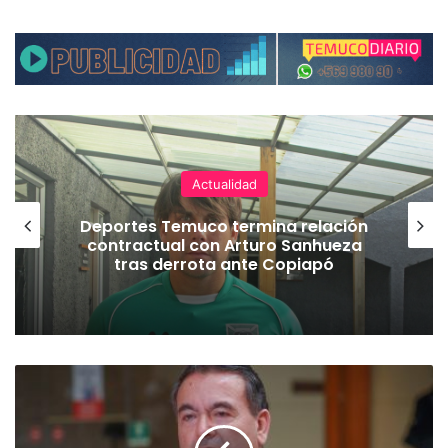
Actualidad
Deportes Temuco termina relación
contractual con Arturo Sanhueza
tras derrota ante Copiapó
D
i
p
u