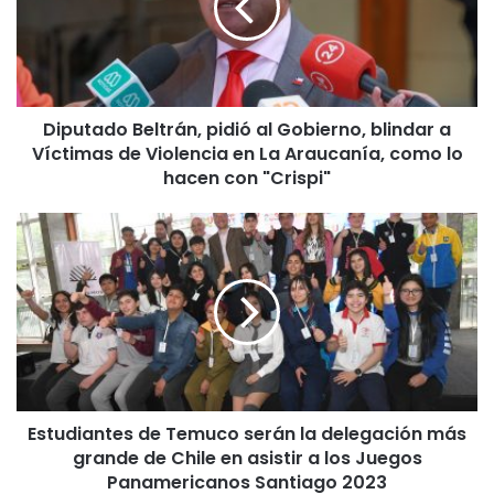
t
a
d
o
B
Diputado Beltrán, pidió al Gobierno, blindar a
e
Víctimas de Violencia en La Araucanía, como lo
l
t
hacen con "Crispi"
r
á
E
n
s
,
t
p
u
i
d
d
i
i
a
ó
n
a
t
l
Estudiantes de Temuco serán la delegación más
e
G
grande de Chile en asistir a los Juegos
s
o
d
Panamericanos Santiago 2023