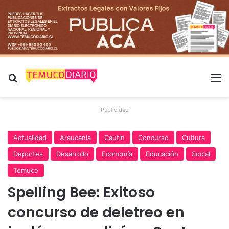
Buscar por
M
Publicidad
Actualidad
Araucanía
Cautín
Concurso
Cultura
Deportes
Desarrollo
Economía
Educación
Social
Temuco
Spelling Bee: Exitoso
concurso de deletreo en