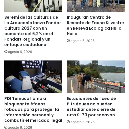
s
ó
d
n
Seremi de las Culturas de
Inauguran Centro de
e
m
La Araucanía lanza Fondos
Rescate de Fauna Silvestre
V
á
Cultura 2027 con un
en Reseva Ecologica Huilo
i
s
aumento del 6,2% en el
Huilo
o
g
Fondart Regional y un
agosto 6, 2026
l
r
enfoque ciudadano
e
a
agosto 6, 2026
n
n
c
d
i
e
a
d
e
e
n
C
L
h
a
i
PDI Temuco llama a
Estudiantes de liceo de
A
l
bloquear teléfonos
Pitrufquen no pueden
r
e
robados para proteger la
estudiar ante cierre de
a
información personal y
ruta S-70 por socavon
e
combatir el mercado ilegal
u
n
agosto 6, 2026
c
a
agosto 6, 2026