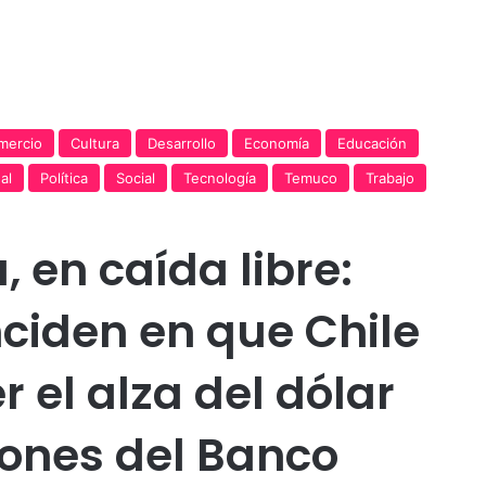
Publicidad
mercio
Cultura
Desarrollo
Economía
Educación
al
Política
Social
Tecnología
Temuco
Trabajo
 en caída libre:
ciden en que Chile
 el alza del dólar
iones del Banco