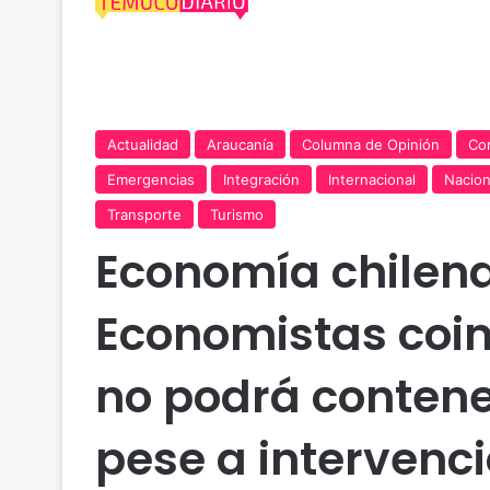
Actualidad
Araucanía
Columna de Opinión
Co
Emergencias
Integración
Internacional
Nacion
Transporte
Turismo
Economía chilena,
Economistas coin
no podrá contener
pese a intervenc