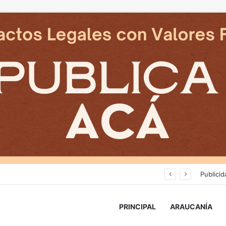
Deportes Temuco termina relación contractual con Arturo Sanhueza tras derrota ante Copiapó
Publicid
PRINCIPAL
ARAUCANÍA