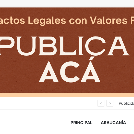
an en reposicion de energia en La Araucania
Publicid
PRINCIPAL
ARAUCANÍA