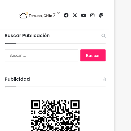
℃
7
Facebook
X
YouTube
Instagram
PayPal
Temuco, Chile
Buscar Publicación
B
u
s
c
a
Publicidad
r
: