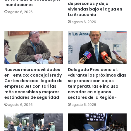
de personas y deja
a
inundaciones
N
viviendas bajo el agua en
a
a
agosto 6, 2026
La Araucanía
l
c
agosto 6, 2026
a
i
e
o
x
n
p
a
e
l
r
e
i
s
e
d
Nuevas micromovilidades
Delegado Presidencial:
n
e
en Temuco: concejal Fredy
«durante los próximos días
c
L
Cartes destaca llegada de
se pronostican bajas
i
a
empresa Jet con tarifas
temperaturas e incluso
a
A
más accesibles y mejores
nevadas en algunos
d
estándares de seguridad
sectores de la Región»
r
e
a
agosto 6, 2026
agosto 6, 2026
l
u
o
c
s
a
d
n