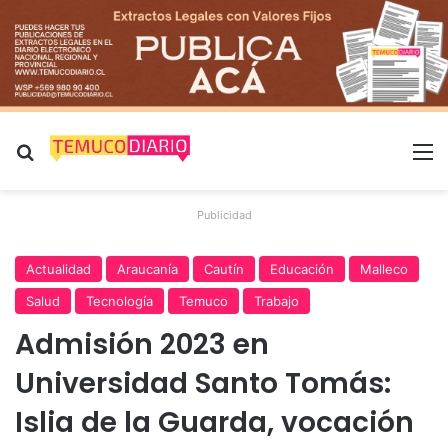
Buscar por
M
Publicidad
Actualidad
Araucanía
Cautín
Educación
Malleco
Salud
Tecnología
Temuco
Trabajo
Admisión 2023 en
Universidad Santo Tomás:
Islia de la Guarda, vocación