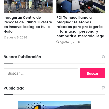
i
í
s
a
p
p
o
Inauguran Centro de
PDI Temuco llama a
e
Rescate de Fauna Silvestre
bloquear teléfonos
s
r
en Reseva Ecologica Huilo
robados para proteger la
i
m
Huilo
información personal y
t
i
combatir el mercado ilegal
i
agosto 6, 2026
t
agosto 6, 2026
v
i
o
r
s
á
Buscar Publicación
c
r
o
e
n
g
B
e
u
u
c
l
s
t
a
c
Publicidad
a
r
a
d
i
r
o
z
:
s
a
e