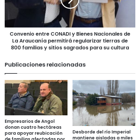
e
i
n
s
i
i
o
ó
e
n
Convenio entre CONADI y Bienes Nacionales de
n
p
La Araucanía permitirá regularizar tierras de
t
a
r
800 familias y sitios sagrados para su cultura
r
e
a
C
Publicaciones relacionadas
l
O
l
N
e
A
v
D
a
I
r
y
l
B
a
i
c
e
Empresarios de Angol
a
n
donan cuatro hectáreas
l
Desborde del río Imperial
e
para apoyar reubicación
mantiene aisladas a miles
m
s
de familias afectadas por