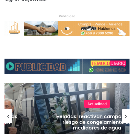
Publicidad
Actualidad
Heladas: reactivan campaña por
Dep
riesgo de congelamiento de
con
medidores de agua