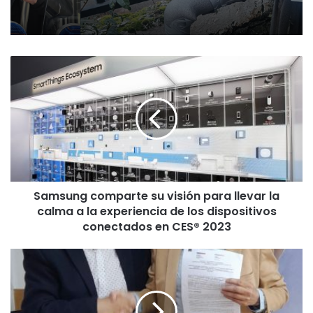
S
a
m
s
u
n
g
c
o
Samsung comparte su visión para llevar la
m
calma a la experiencia de los dispositivos
p
a
conectados en CES® 2023
r
t
C
e
o
s
n
u
v
v