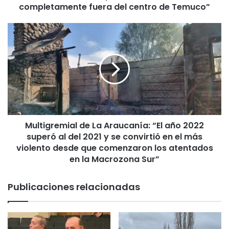
completamente fuera del centro de Temuco”
r
a
:
M
“
u
q
l
u
t
e
i
r
g
e
r
m
e
o
m
s
Multigremial de La Araucanía: “El año 2022
i
u
superó al del 2021 y se convirtió en el más
a
n
l
violento desde que comenzaron los atentados
a
d
en la Macrozona Sur”
c
e
á
L
Publicaciones relacionadas
r
a
c
A
e
r
l
a