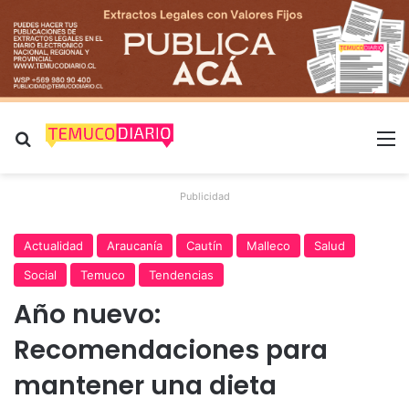
Buscar por
M
Publicidad
Actualidad
Araucanía
Cautín
Malleco
Salud
Social
Temuco
Tendencias
Año nuevo:
Recomendaciones para
mantener una dieta