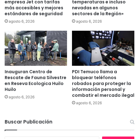
empresa Jet con tarifas
temperaturas e incluso
e
ó
más accesibles y mejores
nevadas en algunos
n
a
estándares de seguridad
sectores de la Región»
t
l
agosto 6, 2026
agosto 6, 2026
r
d
o
e
d
l
e
2
T
0
e
2
m
1
u
Inauguran Centro de
PDI Temuco llama a
y
Rescate de Fauna Silvestre
bloquear teléfonos
c
s
en Reseva Ecologica Huilo
robados para proteger la
o
e
Huilo
información personal y
”
c
combatir el mercado ilegal
agosto 6, 2026
o
agosto 6, 2026
n
v
i
Buscar Publicación
r
t
i