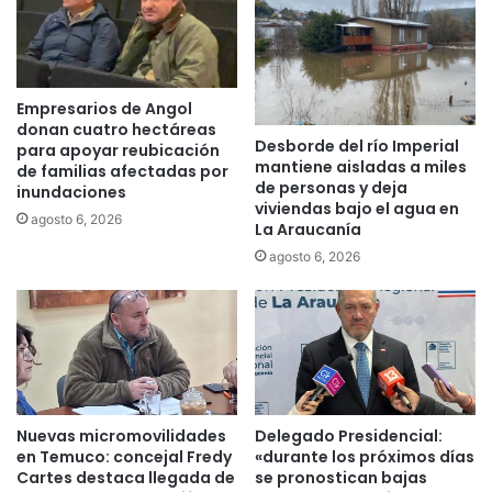
c
u
o
c
m
a
p
n
l
í
Empresarios de Angol
e
a
donan cuatro hectáreas
t
Desborde del río Imperial
:
para apoyar reubicación
mantiene aisladas a miles
a
“
de familias afectadas por
de personas y deja
m
inundaciones
E
viviendas bajo el agua en
e
l
agosto 6, 2026
La Araucanía
n
a
agosto 6, 2026
t
ñ
e
o
f
2
u
0
e
2
r
2
a
s
d
u
Nuevas micromovilidades
Delegado Presidencial:
e
p
en Temuco: concejal Fredy
«durante los próximos días
l
e
Cartes destaca llegada de
se pronostican bajas
c
r