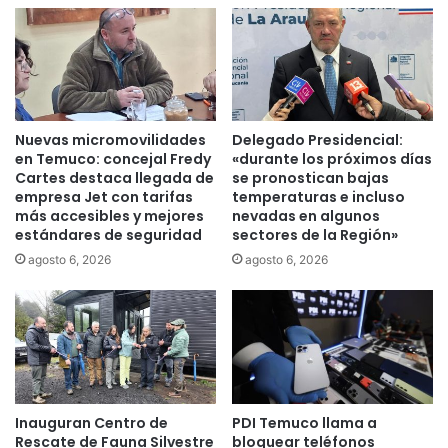
a
i
m
l
a
e
n
y
t
e
e
n
n
L
Nuevas micromovilidades
Delegado Presidencial:
e
a
en Temuco: concejal Fredy
«durante los próximos días
r
A
Cartes destaca llegada de
se pronostican bajas
u
empresa Jet con tarifas
temperaturas e incluso
r
más accesibles y mejores
nevadas en algunos
n
a
estándares de seguridad
sectores de la Región»
a
u
d
c
agosto 6, 2026
agosto 6, 2026
i
a
e
n
t
í
a
a
s
h
a
a
l
y
Inauguran Centro de
PDI Temuco llama a
u
1
Rescate de Fauna Silvestre
bloquear teléfonos
d
4