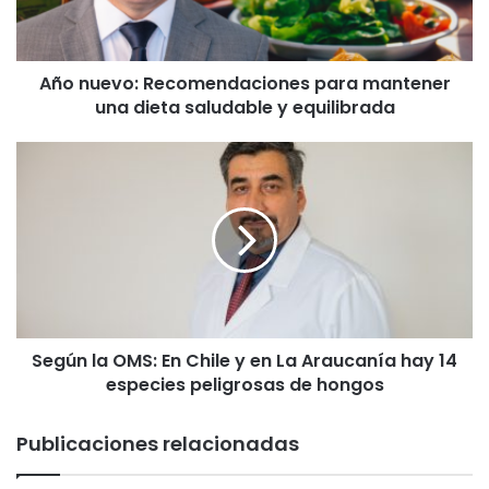
v
o
:
Año nuevo: Recomendaciones para mantener
R
una dieta saludable y equilibrada
e
c
o
S
m
e
e
g
n
ú
d
n
a
l
c
a
i
O
o
M
n
Según la OMS: En Chile y en La Araucanía hay 14
S
e
especies peligrosas de hongos
:
s
E
p
n
Publicaciones relacionadas
a
C
r
h