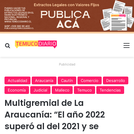
Buscar por
M
Publicidad
Actualidad
Araucanía
Cautín
Comercio
Desarrollo
Economía
Judicial
Malleco
Temuco
Tendencias
Multigremial de La
Araucanía: “El año 2022
superó al del 2021 y se