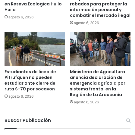
en Reseva Ecologica Huilo
robados para proteger la
a
e
Huilo
información personal y
b
s
combatir el mercado ilegal
agosto 6, 2026
l
p
agosto 6, 2026
e
e
y
c
e
i
q
e
u
s
i
p
l
e
i
l
Estudiantes de liceo de
Ministerio de Agricultura
b
i
Pitrufquen no pueden
anuncia declaración de
r
g
estudiar ante cierre de
emergencia agrícola por
a
ruta S-70 por socavon
sistema frontal en la
r
Región de La Araucanía
d
o
agosto 6, 2026
a
s
agosto 6, 2026
a
s
Buscar Publicación
d
e
h