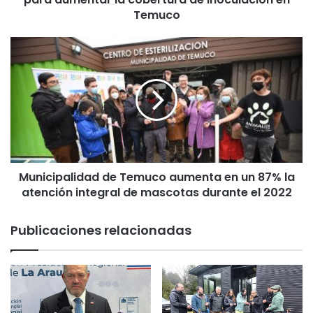
M
Temuco
i
r
M
a
u
f
n
l
i
o
c
r
i
e
p
s
a
i
l
m
Municipalidad de Temuco aumenta en un 87% la
i
p
atención integral de mascotas durante el 2022
d
l
a
e
d
Publicaciones relacionadas
m
d
e
e
n
T
t
e
a
m
e
u