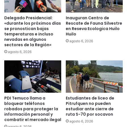
s
c
t
o
r
a
Delegado Presidencial:
Inauguran Centro de
a
u
«durante los próximos días
Rescate de Fauna Silvestre
t
m
se pronostican bajas
en Reseva Ecologica Huilo
e
temperaturas e incluso
Huilo
e
g
nevadas en algunos
n
agosto 6, 2026
sectores de la Región»
i
t
a
a
agosto 6, 2026
p
e
a
n
r
u
a
n
a
8
u
7
m
%
PDI Temuco llama a
Estudiantes de liceo de
e
l
bloquear teléfonos
Pitrufquen no pueden
n
a
robados para proteger la
estudiar ante cierre de
t
a
información personal y
ruta S-70 por socavon
a
t
combatir el mercado ilegal
agosto 6, 2026
r
e
agosto 6, 2026