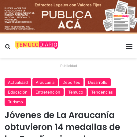
Buscar por
M
Publicidad
Actualidad
Araucanía
Deportes
Desarrollo
Educación
Entretención
Temuco
Tendencias
Turismo
Jóvenes de La Araucanía
obtuvieron 14 medallas de