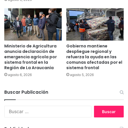
l
n
a
c
c
i
o
ó
b
n
e
i
r
n
t
t
Ministerio de Agricultura
Gobierno mantiene
u
e
anuncia declaración de
despliegue regional y
r
g
emergencia agrícola por
refuerza la ayuda en las
a
sistema frontal en la
comunas afectadas por el
r
d
Región de La Araucanía
sistema frontal
a
e
l
agosto 6, 2026
agosto 5, 2026
i
d
n
e
o
Buscar Publicación
m
c
a
u
s
B
l
c
u
a
o
s
c
t
c
i
a