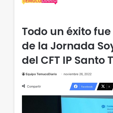
Actualidad
Araucanía
Cautín
Comercio
Ed
Todo un éxito fue
de la Jornada Soy
del CFT IP Sant
Equipo TemucoDiario
noviembre 26, 2022
Compartir
Facebook
X