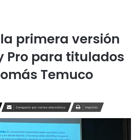
Publicidad
ucación
Tecnología
Temuco
 la primera versión
 Pro para titulados
o Tomás Temuco
Compartir por correo electrónico
Imprimir