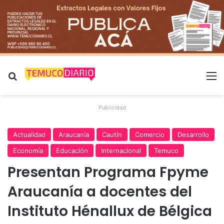
Buscar por
M
Publicidad
Actualidad
Araucanía
Cautín
Comercio
Desarrollo
Economía
Educación
Internacional
Temuco
Presentan Programa Fpyme
Araucanía a docentes del
Instituto Hénallux de Bélgica