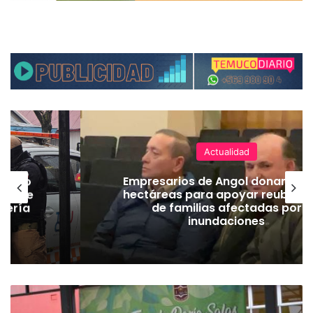
Actualidad
emuco
Empresarios de Angol donan cua
ión de
hectáreas para apoyar reubicac
dería
de familias afectadas por
inundaciones
E
s