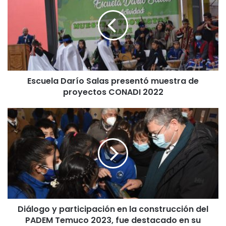
c
u
e
l
a
D
a
Escuela Darío Salas presentó muestra de
r
proyectos CONADI 2022
í
o
S
D
a
i
l
á
a
l
s
o
p
g
r
o
e
y
s
p
e
Diálogo y participación en la construcción del
a
n
PADEM Temuco 2023, fue destacado en su
r