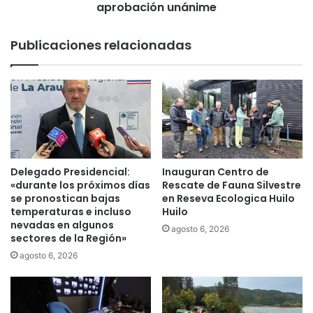
t
t
aprobación unánime
ó
i
m
c
Publicaciones relacionadas
u
i
e
p
s
a
t
c
r
i
a
ó
d
n
e
e
p
n
Delegado Presidencial:
Inauguran Centro de
r
l
«durante los próximos días
Rescate de Fauna Silvestre
o
a
se pronostican bajas
en Reseva Ecologica Huilo
y
c
temperaturas e incluso
Huilo
e
nevadas en algunos
o
agosto 6, 2026
sectores de la Región»
c
n
t
s
agosto 6, 2026
o
t
s
r
C
u
O
c