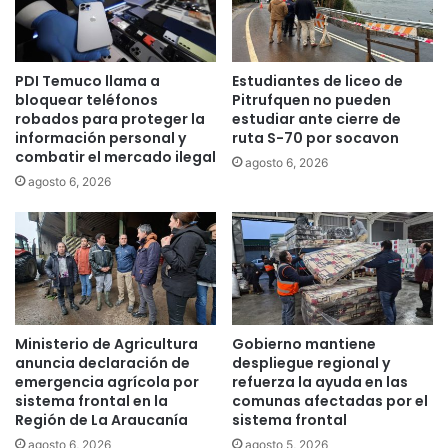
N
c
A
i
D
ó
PDI Temuco llama a
Estudiantes de liceo de
I
n
bloquear teléfonos
Pitrufquen no pueden
2
d
robados para proteger la
estudiar ante cierre de
0
e
información personal y
ruta S-70 por socavon
2
l
combatir el mercado ilegal
agosto 6, 2026
2
P
agosto 6, 2026
A
D
E
M
T
e
m
u
Ministerio de Agricultura
Gobierno mantiene
c
anuncia declaración de
despliegue regional y
o
emergencia agrícola por
refuerza la ayuda en las
2
sistema frontal en la
comunas afectadas por el
Región de La Araucanía
sistema frontal
0
2
agosto 6, 2026
agosto 5, 2026