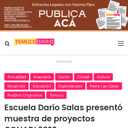
Buscar por
M
Publicidad
Actualidad
Araucanía
Cautín
Conadi
Cultura
Desarrollo
Educación
Espectáculos
Padre Las Casas
Pueblos Originarios
Temuco
Escuela Darío Salas presentó
muestra de proyectos