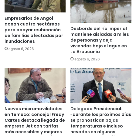
a
m
g
e
o
A
Empresarios de Angol
C
r
donan cuatro hectáreas
a
Desborde del río Imperial
a
para apoyar reubicación
mantiene aisladas a miles
l
u
de familias afectadas por
de personas y deja
a
inundaciones
c
viviendas bajo el agua en
f
a
agosto 6, 2026
La Araucanía
q
n
agosto 6, 2026
u
í
é
a
n
a
d
o
c
e
n
Nuevas micromovilidades
Delegado Presidencial:
t
en Temuco: concejal Fredy
«durante los próximos días
e
Cartes destaca llegada de
se pronostican bajas
s
empresa Jet con tarifas
temperaturas e incluso
d
más accesibles y mejores
nevadas en algunos