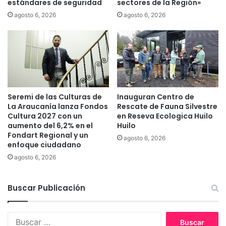
estándares de seguridad
sectores de la Región»
e
l
agosto 6, 2026
agosto 6, 2026
I
n
s
t
i
t
u
Seremi de las Culturas de
Inauguran Centro de
t
La Araucanía lanza Fondos
Rescate de Fauna Silvestre
o
Cultura 2027 con un
en Reseva Ecologica Huilo
H
aumento del 6,2% en el
Huilo
é
Fondart Regional y un
agosto 6, 2026
n
enfoque ciudadano
a
agosto 6, 2026
l
l
u
Buscar Publicación
x
d
e
B
B