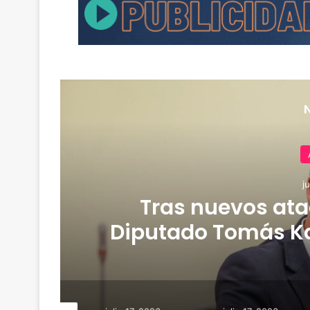
j
Tras nuevos ata
Diputado Tomás Kas
proyecto que busca 
Naín