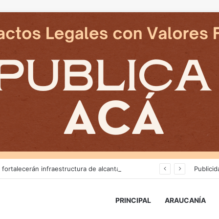
Más de $3 mil millones fortalecerán infraestructura de alcantarillado en la región
Publicid
PRINCIPAL
ARAUCANÍA