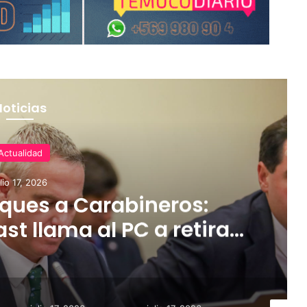
Noticias
Actualidad
ulio 17, 2026
ques a Carabineros:
t llama al PC a retirar
derogar parte de la Ley
-Retamal