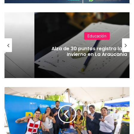
Educación
en
Alza de 30 puntos registra la PAE
 La
Invierno en La Araucania
C
a
m
p
a
ñ
a