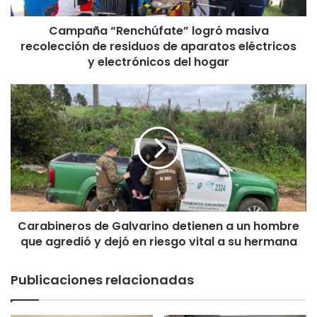
“
R
Campaña “Renchúfate” logró masiva
e
recolección de residuos de aparatos eléctricos
n
c
y electrónicos del hogar
h
ú
C
f
a
a
r
t
a
e
b
”
i
l
n
o
e
g
r
r
Carabineros de Galvarino detienen a un hombre
o
ó
que agredió y dejó en riesgo vital a su hermana
s
m
d
a
e
Publicaciones relacionadas
s
G
i
a
v
l