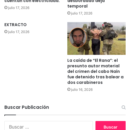
cuentan con electricidad.
desbordado deja
s
r
temporal
julio 17, 2026
d
e
julio 17, 2026
e
q
a
u
EXTRACTO
p
e
julio 17, 2026
a
a
r
g
a
r
t
e
o
d
La caída de “El Rana”: el
s
i
presunto autor material
e
ó
del crimen del cabo Naín
l
y
fue detenido tras balear a
é
dos carabineros
d
c
e
julio 16, 2026
t
j
r
ó
i
e
Buscar Publicación
c
n
o
r
s
B
i