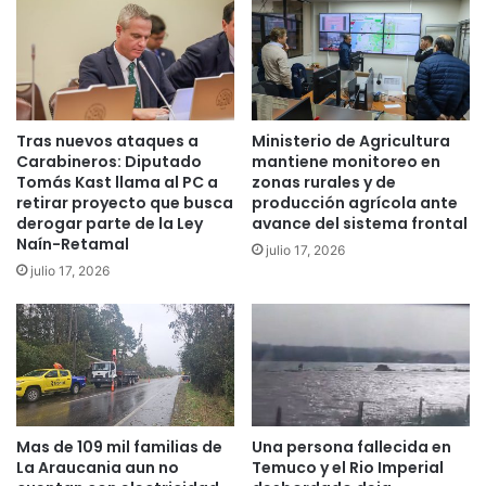
a
v
r
a
e
r
c
i
o
n
l
o
Tras nuevos ataques a
Ministerio de Agricultura
e
d
Carabineros: Diputado
mantiene monitoreo en
c
e
Tomás Kast llama al PC a
zonas rurales y de
c
retirar proyecto que busca
producción agrícola ante
t
i
derogar parte de la Ley
avance del sistema frontal
i
Naín-Retamal
ó
e
julio 17, 2026
n
n
julio 17, 2026
d
e
e
n
r
a
e
u
s
n
i
h
d
o
Mas de 109 mil familias de
Una persona fallecida en
u
m
La Araucania aun no
Temuco y el Rio Imperial
o
b