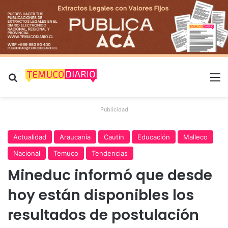
Buscar por
M
Publicidad
Actualidad
Araucanía
Cautín
Educación
Malleco
Nacional
Temuco
Tendencias
Mineduc informó que desde
hoy están disponibles los
resultados de postulación