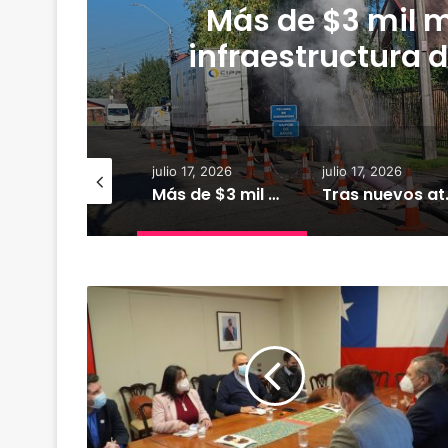
Más de $3 mil m
infraestructura d
r
io 18, 2026
julio 17, 2026
julio 17, 2026
XTRACTO
Más de $3 mil millones fortalecerán infraestructura de alcantarillado en la región
Tras nuevos ataques a Carabineros: D
M
i
n
i
s
t
r
o